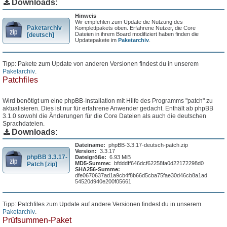
Downloads:
Hinweis
Wir empfehlen zum Update die Nutzung des
Paketarchiv
Komplettpakets oben. Erfahrene Nutzer, die Core
Dateien in ihrem Board modifiziert haben finden die
[deutsch]
Updatepakete im
Paketarchiv
.
Tipp: Pakete zum Update von anderen Versionen findest du in unserem
Paketarchiv
.
Patchfiles
Wird benötigt um eine phpBB-Installation mit Hilfe des Programms "patch" zu
aktualisieren. Dies ist nur für erfahrene Anwender gedacht. Enthält ab phpBB
3.1.0 sowohl die Änderungen für die Core Dateien als auch die deutschen
Sprachdateien.
Downloads:
Dateiname:
phpBB-3.3.17-deutsch-patch.zip
Version:
3.3.17
phpBB 3.3.17-
Dateigröße:
6.93 MiB
MD5-Summe:
bfdddff646dcf62258fa0d22172298d0
Patch [zip]
SHA256-Summe:
dfe0670637ad1a9cb4f8b66d5cba75fae30d46cb8a1ad
54520d940e200f05661
Tipp: Patchfiles zum Update auf andere Versionen findest du in unserem
Paketarchiv
.
Prüfsummen-Paket