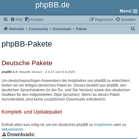
phpBB.de
Menü
FAQ
Pastebin
Registrieren
Anmelden
S
Startseite
Community
Downloads
Pakete
u
phpBB-Pakete
c
h
e
Deutsche Pakete
phpBB 3.3:
Aktuelle Version - 3.3.17 vom 6.6.2026
Um deutschsprachigen Anwendern die Installation von phpBB zu erleichtern,
bieten wir ein fertiges deutsches Paket an. Dieses besteht aus phpBB, den
deutschen Sprachdateien (in der Du- und Sie-Version) sowie den deutschen
Grafiken für den mitgelieferten Style (prosilver). Wenn du dieses Paket
herunterlädst, sind keine zusätzlichen Downloads erforderlich.
Komplett- und Updatepaket
Enthält alles was nötig ist, um ein deutsches phpBB zu
installieren
oder zu
aktualisieren
.
Downloads: