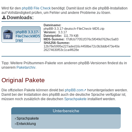
Wird für den
phpBB File Check
benötigt. Damit lässt sich die phpBB-Installation
auf Vollständigkeit prüfen, um Fehler und andere Probleme zu lösen.
Downloads:
Dateiname:
phpBB-3.3.17-deutsch-FileCheck-MD5.zip
phpBB 3.3.17-
Version:
3.3.17
Dateigröße:
111.79 KiB
FileCheckMD5
MD5-Summe:
f7dfcb77051f376c5f049d762fec5a83
[zip]
SHA256-Summe:
12b78e5995e227aded16c4458be72c0b3ddb473e40e
26274630f53c1ca4f628e
Tipp: Weitere Prüfsummen-Pakete von anderen phpBB-Versionen findest du in
unserem
Paketarchiv
.
Original Pakete
Die offiziellen Pakete können direkt bei
phpBB.com
heruntergeladen werden.
Damit bei der Installation des phpBB auch die deutsche Sprache verfügbar ist,
müssen noch zusätzlich die deutschen
Sprachpakete
installiert werden.
Unterbereiche
Sprachpakete
Entwicklung