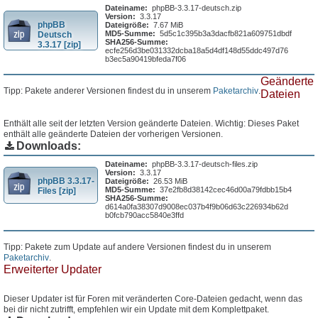
Dateiname:
phpBB-3.3.17-deutsch.zip
Version:
3.3.17
phpBB
Dateigröße:
7.67 MiB
MD5-Summe:
5d5c1c395b3a3dacfb821a609751dbdf
Deutsch
SHA256-Summe:
3.3.17 [zip]
ecfe256d3be031332dcba18a5d4df148d55ddc497d76
b3ec5a90419bfeda7f06
Geänderte
Tipp: Pakete anderer Versionen findest du in unserem
Paketarchiv
.
Dateien
Enthält alle seit der letzten Version geänderte Dateien. Wichtig: Dieses Paket
enthält alle geänderte Dateien der vorherigen Versionen.
Downloads:
Dateiname:
phpBB-3.3.17-deutsch-files.zip
Version:
3.3.17
phpBB 3.3.17-
Dateigröße:
26.53 MiB
MD5-Summe:
37e2fb8d38142cec46d00a79fdbb15b4
Files [zip]
SHA256-Summe:
d614a0fa38307d9008ec037b4f9b06d63c226934b62d
b0fcb790acc5840e3ffd
Tipp: Pakete zum Update auf andere Versionen findest du in unserem
Paketarchiv
.
Erweiterter Updater
Dieser Updater ist für Foren mit veränderten Core-Dateien gedacht, wenn das
bei dir nicht zutrifft, empfehlen wir ein Update mit dem Komplettpaket.