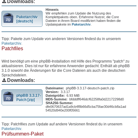
Downloads:
Hinweis
Wir empfehlen zum Update die Nutzung des
Paketarchiv
Komplettpakets oben. Erfahrene Nutzer, die Core
Dateien in ihrem Board modifiziert haben finden die
[deutsch]
Updatepakete im
Paketarchiv
.
Tipp: Pakete zum Update von anderen Versionen findest du in unserem
Paketarchiv
.
Patchfiles
Wird benötigt um eine phpBB-Installation mit Hilfe des Programms "patch" zu
aktualisieren. Dies ist nur für erfahrene Anwender gedacht. Enthält ab phpBB
3.1.0 sowohl die Änderungen für die Core Dateien als auch die deutschen
Sprachdateien.
Downloads:
Dateiname:
phpBB-3.3.17-deutsch-patch.zip
Version:
3.3.17
phpBB 3.3.17-
Dateigröße:
6.93 MiB
MD5-Summe:
bfdddff646dcf62258fa0d22172298d0
Patch [zip]
SHA256-Summe:
dfe0670637ad1a9cb4f8b66d5cba75fae30d46cb8a1ad
54520d940e200f05661
Tipp: Patchfiles zum Update auf andere Versionen findest du in unserem
Paketarchiv
.
Prüfsummen-Paket