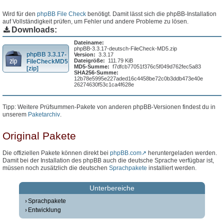
Wird für den
phpBB File Check
benötigt. Damit lässt sich die phpBB-Installation
auf Vollständigkeit prüfen, um Fehler und andere Probleme zu lösen.
Downloads:
Dateiname:
phpBB-3.3.17-deutsch-FileCheck-MD5.zip
phpBB 3.3.17-
Version:
3.3.17
Dateigröße:
111.79 KiB
FileCheckMD5
MD5-Summe:
f7dfcb77051f376c5f049d762fec5a83
[zip]
SHA256-Summe:
12b78e5995e227aded16c4458be72c0b3ddb473e40e
26274630f53c1ca4f628e
Tipp: Weitere Prüfsummen-Pakete von anderen phpBB-Versionen findest du in
unserem
Paketarchiv
.
Original Pakete
Die offiziellen Pakete können direkt bei
phpBB.com
heruntergeladen werden.
Damit bei der Installation des phpBB auch die deutsche Sprache verfügbar ist,
müssen noch zusätzlich die deutschen
Sprachpakete
installiert werden.
Unterbereiche
Sprachpakete
Entwicklung