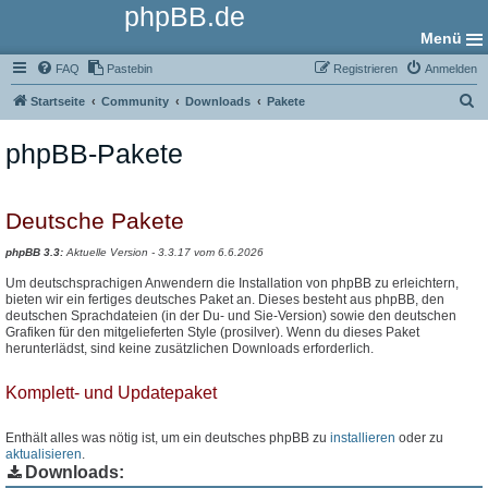
phpBB.de
Menü
FAQ
Pastebin
Registrieren
Anmelden
S
Startseite
Community
Downloads
Pakete
u
phpBB-Pakete
c
h
e
Deutsche Pakete
phpBB 3.3:
Aktuelle Version - 3.3.17 vom 6.6.2026
Um deutschsprachigen Anwendern die Installation von phpBB zu erleichtern,
bieten wir ein fertiges deutsches Paket an. Dieses besteht aus phpBB, den
deutschen Sprachdateien (in der Du- und Sie-Version) sowie den deutschen
Grafiken für den mitgelieferten Style (prosilver). Wenn du dieses Paket
herunterlädst, sind keine zusätzlichen Downloads erforderlich.
Komplett- und Updatepaket
Enthält alles was nötig ist, um ein deutsches phpBB zu
installieren
oder zu
aktualisieren
.
Downloads: