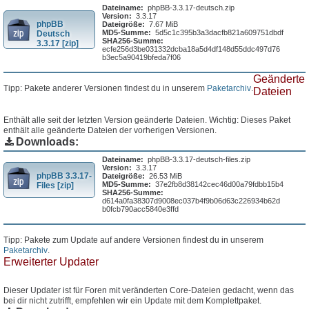
Dateiname:
phpBB-3.3.17-deutsch.zip
Version:
3.3.17
phpBB
Dateigröße:
7.67 MiB
MD5-Summe:
5d5c1c395b3a3dacfb821a609751dbdf
Deutsch
SHA256-Summe:
3.3.17 [zip]
ecfe256d3be031332dcba18a5d4df148d55ddc497d76
b3ec5a90419bfeda7f06
Geänderte
Tipp: Pakete anderer Versionen findest du in unserem
Paketarchiv
.
Dateien
Enthält alle seit der letzten Version geänderte Dateien. Wichtig: Dieses Paket
enthält alle geänderte Dateien der vorherigen Versionen.
Downloads:
Dateiname:
phpBB-3.3.17-deutsch-files.zip
Version:
3.3.17
phpBB 3.3.17-
Dateigröße:
26.53 MiB
MD5-Summe:
37e2fb8d38142cec46d00a79fdbb15b4
Files [zip]
SHA256-Summe:
d614a0fa38307d9008ec037b4f9b06d63c226934b62d
b0fcb790acc5840e3ffd
Tipp: Pakete zum Update auf andere Versionen findest du in unserem
Paketarchiv
.
Erweiterter Updater
Dieser Updater ist für Foren mit veränderten Core-Dateien gedacht, wenn das
bei dir nicht zutrifft, empfehlen wir ein Update mit dem Komplettpaket.