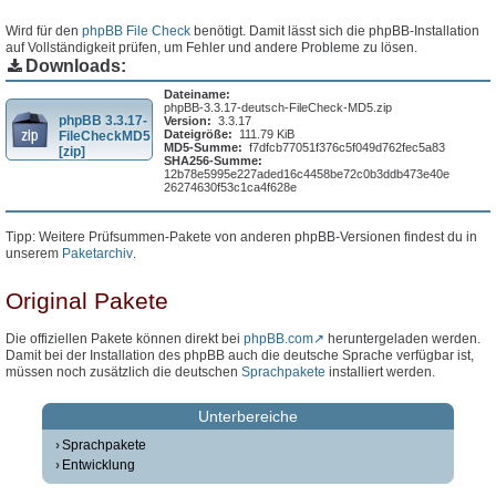
Wird für den
phpBB File Check
benötigt. Damit lässt sich die phpBB-Installation
auf Vollständigkeit prüfen, um Fehler und andere Probleme zu lösen.
Downloads:
Dateiname:
phpBB-3.3.17-deutsch-FileCheck-MD5.zip
phpBB 3.3.17-
Version:
3.3.17
Dateigröße:
111.79 KiB
FileCheckMD5
MD5-Summe:
f7dfcb77051f376c5f049d762fec5a83
[zip]
SHA256-Summe:
12b78e5995e227aded16c4458be72c0b3ddb473e40e
26274630f53c1ca4f628e
Tipp: Weitere Prüfsummen-Pakete von anderen phpBB-Versionen findest du in
unserem
Paketarchiv
.
Original Pakete
Die offiziellen Pakete können direkt bei
phpBB.com
heruntergeladen werden.
Damit bei der Installation des phpBB auch die deutsche Sprache verfügbar ist,
müssen noch zusätzlich die deutschen
Sprachpakete
installiert werden.
Unterbereiche
Sprachpakete
Entwicklung