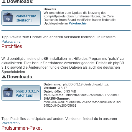
Downloads:
Hinweis
Wir empfehlen zum Update die Nutzung des
Paketarchiv
Komplettpakets oben. Erfahrene Nutzer, die Core
Dateien in ihrem Board modifiziert haben finden die
[deutsch]
Updatepakete im
Paketarchiv
.
Tipp: Pakete zum Update von anderen Versionen findest du in unserem
Paketarchiv
.
Patchfiles
Wird benötigt um eine phpBB-Installation mit Hilfe des Programms "patch" zu
aktualisieren. Dies ist nur für erfahrene Anwender gedacht. Enthält ab phpBB
3.1.0 sowohl die Änderungen für die Core Dateien als auch die deutschen
Sprachdateien.
Downloads:
Dateiname:
phpBB-3.3.17-deutsch-patch.zip
Version:
3.3.17
phpBB 3.3.17-
Dateigröße:
6.93 MiB
MD5-Summe:
bfdddff646dcf62258fa0d22172298d0
Patch [zip]
SHA256-Summe:
dfe0670637ad1a9cb4f8b66d5cba75fae30d46cb8a1ad
54520d940e200f05661
Tipp: Patchfiles zum Update auf andere Versionen findest du in unserem
Paketarchiv
.
Prüfsummen-Paket