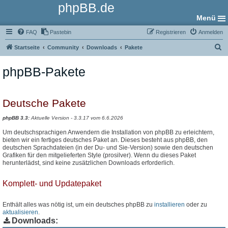
phpBB.de
Menü
FAQ
Pastebin
Registrieren
Anmelden
S
Startseite
Community
Downloads
Pakete
u
phpBB-Pakete
c
h
e
Deutsche Pakete
phpBB 3.3:
Aktuelle Version - 3.3.17 vom 6.6.2026
Um deutschsprachigen Anwendern die Installation von phpBB zu erleichtern,
bieten wir ein fertiges deutsches Paket an. Dieses besteht aus phpBB, den
deutschen Sprachdateien (in der Du- und Sie-Version) sowie den deutschen
Grafiken für den mitgelieferten Style (prosilver). Wenn du dieses Paket
herunterlädst, sind keine zusätzlichen Downloads erforderlich.
Komplett- und Updatepaket
Enthält alles was nötig ist, um ein deutsches phpBB zu
installieren
oder zu
aktualisieren
.
Downloads: