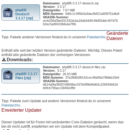
Dateiname:
phpBB-3.3.17-deutsch.zip
Version:
3.3.17
phpBB
Dateigröße:
7.67 MiB
MD5-Summe:
5d5c1c395b3a3dacfb821a609751dbdf
Deutsch
SHA256-Summe:
3.3.17 [zip]
ecfe256d3be031332dcba18a5d4df148d55ddc497d76
b3ec5a90419bfeda7f06
Geänderte
Tipp: Pakete anderer Versionen findest du in unserem
Paketarchiv
.
Dateien
Enthält alle seit der letzten Version geänderte Dateien. Wichtig: Dieses Paket
enthält alle geänderte Dateien der vorherigen Versionen.
Downloads:
Dateiname:
phpBB-3.3.17-deutsch-files.zip
Version:
3.3.17
phpBB 3.3.17-
Dateigröße:
26.53 MiB
MD5-Summe:
37e2fb8d38142cec46d00a79fdbb15b4
Files [zip]
SHA256-Summe:
d614a0fa38307d9008ec037b4f9b06d63c226934b62d
b0fcb790acc5840e3ffd
Tipp: Pakete zum Update auf andere Versionen findest du in unserem
Paketarchiv
.
Erweiterter Updater
Dieser Updater ist für Foren mit veränderten Core-Dateien gedacht, wenn das
bei dir nicht zutrifft, empfehlen wir ein Update mit dem Komplettpaket.