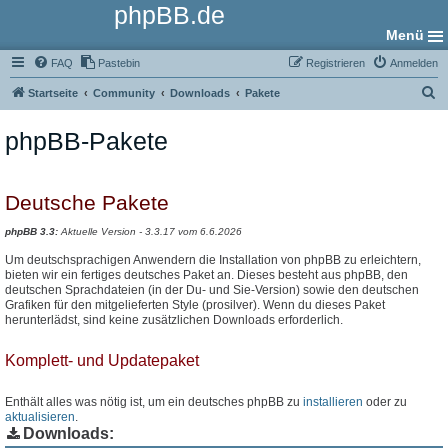
phpBB.de
Menü
FAQ
Pastebin
Registrieren
Anmelden
S
Startseite
Community
Downloads
Pakete
u
phpBB-Pakete
c
h
e
Deutsche Pakete
phpBB 3.3:
Aktuelle Version - 3.3.17 vom 6.6.2026
Um deutschsprachigen Anwendern die Installation von phpBB zu erleichtern,
bieten wir ein fertiges deutsches Paket an. Dieses besteht aus phpBB, den
deutschen Sprachdateien (in der Du- und Sie-Version) sowie den deutschen
Grafiken für den mitgelieferten Style (prosilver). Wenn du dieses Paket
herunterlädst, sind keine zusätzlichen Downloads erforderlich.
Komplett- und Updatepaket
Enthält alles was nötig ist, um ein deutsches phpBB zu
installieren
oder zu
aktualisieren
.
Downloads: