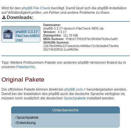
Wird für den
phpBB File Check
benötigt. Damit lässt sich die phpBB-Installation
auf Vollständigkeit prüfen, um Fehler und andere Probleme zu lösen.
Downloads:
Dateiname:
phpBB-3.3.17-deutsch-FileCheck-MD5.zip
phpBB 3.3.17-
Version:
3.3.17
Dateigröße:
111.79 KiB
FileCheckMD5
MD5-Summe:
f7dfcb77051f376c5f049d762fec5a83
[zip]
SHA256-Summe:
12b78e5995e227aded16c4458be72c0b3ddb473e40e
26274630f53c1ca4f628e
Tipp: Weitere Prüfsummen-Pakete von anderen phpBB-Versionen findest du in
unserem
Paketarchiv
.
Original Pakete
Die offiziellen Pakete können direkt bei
phpBB.com
heruntergeladen werden.
Damit bei der Installation des phpBB auch die deutsche Sprache verfügbar ist,
müssen noch zusätzlich die deutschen
Sprachpakete
installiert werden.
Unterbereiche
Sprachpakete
Entwicklung