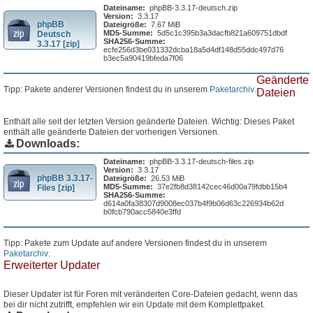
Dateiname:
phpBB-3.3.17-deutsch.zip
Version:
3.3.17
phpBB
Dateigröße:
7.67 MiB
MD5-Summe:
5d5c1c395b3a3dacfb821a609751dbdf
Deutsch
SHA256-Summe:
3.3.17 [zip]
ecfe256d3be031332dcba18a5d4df148d55ddc497d76
b3ec5a90419bfeda7f06
Geänderte
Tipp: Pakete anderer Versionen findest du in unserem
Paketarchiv
.
Dateien
Enthält alle seit der letzten Version geänderte Dateien. Wichtig: Dieses Paket
enthält alle geänderte Dateien der vorherigen Versionen.
Downloads:
Dateiname:
phpBB-3.3.17-deutsch-files.zip
Version:
3.3.17
phpBB 3.3.17-
Dateigröße:
26.53 MiB
MD5-Summe:
37e2fb8d38142cec46d00a79fdbb15b4
Files [zip]
SHA256-Summe:
d614a0fa38307d9008ec037b4f9b06d63c226934b62d
b0fcb790acc5840e3ffd
Tipp: Pakete zum Update auf andere Versionen findest du in unserem
Paketarchiv
.
Erweiterter Updater
Dieser Updater ist für Foren mit veränderten Core-Dateien gedacht, wenn das
bei dir nicht zutrifft, empfehlen wir ein Update mit dem Komplettpaket.