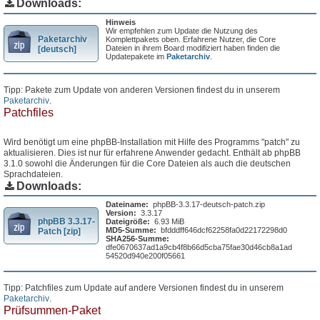
Downloads:
Hinweis
Wir empfehlen zum Update die Nutzung des
Paketarchiv
Komplettpakets oben. Erfahrene Nutzer, die Core
Dateien in ihrem Board modifiziert haben finden die
[deutsch]
Updatepakete im
Paketarchiv
.
Tipp: Pakete zum Update von anderen Versionen findest du in unserem
Paketarchiv
.
Patchfiles
Wird benötigt um eine phpBB-Installation mit Hilfe des Programms "patch" zu
aktualisieren. Dies ist nur für erfahrene Anwender gedacht. Enthält ab phpBB
3.1.0 sowohl die Änderungen für die Core Dateien als auch die deutschen
Sprachdateien.
Downloads:
Dateiname:
phpBB-3.3.17-deutsch-patch.zip
Version:
3.3.17
phpBB 3.3.17-
Dateigröße:
6.93 MiB
MD5-Summe:
bfdddff646dcf62258fa0d22172298d0
Patch [zip]
SHA256-Summe:
dfe0670637ad1a9cb4f8b66d5cba75fae30d46cb8a1ad
54520d940e200f05661
Tipp: Patchfiles zum Update auf andere Versionen findest du in unserem
Paketarchiv
.
Prüfsummen-Paket