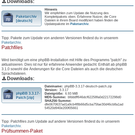
Downloads:
Hinweis
Wir empfehlen zum Update die Nutzung des
Paketarchiv
Komplettpakets oben. Erfahrene Nutzer, die Core
Dateien in ihrem Board modifiziert haben finden die
[deutsch]
Updatepakete im
Paketarchiv
.
Tipp: Pakete zum Update von anderen Versionen findest du in unserem
Paketarchiv
.
Patchfiles
Wird benötigt um eine phpBB-Installation mit Hilfe des Programms "patch" zu
aktualisieren. Dies ist nur für erfahrene Anwender gedacht. Enthält ab phpBB
3.1.0 sowohl die Änderungen für die Core Dateien als auch die deutschen
Sprachdateien.
Downloads:
Dateiname:
phpBB-3.3.17-deutsch-patch.zip
Version:
3.3.17
phpBB 3.3.17-
Dateigröße:
6.93 MiB
MD5-Summe:
bfdddff646dcf62258fa0d22172298d0
Patch [zip]
SHA256-Summe:
dfe0670637ad1a9cb4f8b66d5cba75fae30d46cb8a1ad
54520d940e200f05661
Tipp: Patchfiles zum Update auf andere Versionen findest du in unserem
Paketarchiv
.
Prüfsummen-Paket