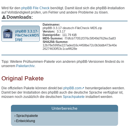
Wird für den
phpBB File Check
benötigt. Damit lässt sich die phpBB-Installation
auf Vollständigkeit prüfen, um Fehler und andere Probleme zu lösen.
Downloads:
Dateiname:
phpBB-3.3.17-deutsch-FileCheck-MD5.zip
phpBB 3.3.17-
Version:
3.3.17
Dateigröße:
111.79 KiB
FileCheckMD5
MD5-Summe:
f7dfcb77051f376c5f049d762fec5a83
[zip]
SHA256-Summe:
12b78e5995e227aded16c4458be72c0b3ddb473e40e
26274630f53c1ca4f628e
Tipp: Weitere Prüfsummen-Pakete von anderen phpBB-Versionen findest du in
unserem
Paketarchiv
.
Original Pakete
Die offiziellen Pakete können direkt bei
phpBB.com
heruntergeladen werden.
Damit bei der Installation des phpBB auch die deutsche Sprache verfügbar ist,
müssen noch zusätzlich die deutschen
Sprachpakete
installiert werden.
Unterbereiche
Sprachpakete
Entwicklung