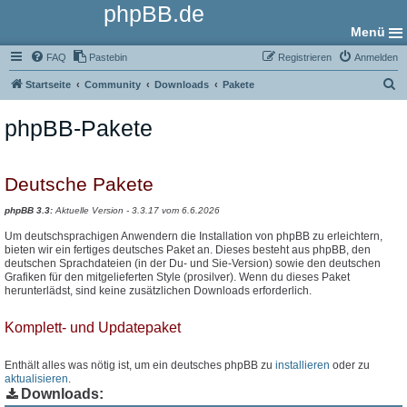
phpBB.de
Menü
FAQ
Pastebin
Registrieren
Anmelden
S
Startseite
Community
Downloads
Pakete
u
phpBB-Pakete
c
h
e
Deutsche Pakete
phpBB 3.3:
Aktuelle Version - 3.3.17 vom 6.6.2026
Um deutschsprachigen Anwendern die Installation von phpBB zu erleichtern,
bieten wir ein fertiges deutsches Paket an. Dieses besteht aus phpBB, den
deutschen Sprachdateien (in der Du- und Sie-Version) sowie den deutschen
Grafiken für den mitgelieferten Style (prosilver). Wenn du dieses Paket
herunterlädst, sind keine zusätzlichen Downloads erforderlich.
Komplett- und Updatepaket
Enthält alles was nötig ist, um ein deutsches phpBB zu
installieren
oder zu
aktualisieren
.
Downloads: