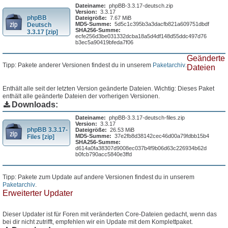
Dateiname:
phpBB-3.3.17-deutsch.zip
Version:
3.3.17
phpBB
Dateigröße:
7.67 MiB
MD5-Summe:
5d5c1c395b3a3dacfb821a609751dbdf
Deutsch
SHA256-Summe:
3.3.17 [zip]
ecfe256d3be031332dcba18a5d4df148d55ddc497d76
b3ec5a90419bfeda7f06
Geänderte
Tipp: Pakete anderer Versionen findest du in unserem
Paketarchiv
.
Dateien
Enthält alle seit der letzten Version geänderte Dateien. Wichtig: Dieses Paket
enthält alle geänderte Dateien der vorherigen Versionen.
Downloads:
Dateiname:
phpBB-3.3.17-deutsch-files.zip
Version:
3.3.17
phpBB 3.3.17-
Dateigröße:
26.53 MiB
MD5-Summe:
37e2fb8d38142cec46d00a79fdbb15b4
Files [zip]
SHA256-Summe:
d614a0fa38307d9008ec037b4f9b06d63c226934b62d
b0fcb790acc5840e3ffd
Tipp: Pakete zum Update auf andere Versionen findest du in unserem
Paketarchiv
.
Erweiterter Updater
Dieser Updater ist für Foren mit veränderten Core-Dateien gedacht, wenn das
bei dir nicht zutrifft, empfehlen wir ein Update mit dem Komplettpaket.