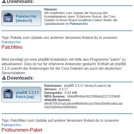
Downloads:
Hinweis
Wir empfehlen zum Update die Nutzung des
Paketarchiv
Komplettpakets oben. Erfahrene Nutzer, die Core
Dateien in ihrem Board modifiziert haben finden die
[deutsch]
Updatepakete im
Paketarchiv
.
Tipp: Pakete zum Update von anderen Versionen findest du in unserem
Paketarchiv
.
Patchfiles
Wird benötigt um eine phpBB-Installation mit Hilfe des Programms "patch" zu
aktualisieren. Dies ist nur für erfahrene Anwender gedacht. Enthält ab phpBB
3.1.0 sowohl die Änderungen für die Core Dateien als auch die deutschen
Sprachdateien.
Downloads:
Dateiname:
phpBB-3.3.17-deutsch-patch.zip
Version:
3.3.17
phpBB 3.3.17-
Dateigröße:
6.93 MiB
MD5-Summe:
bfdddff646dcf62258fa0d22172298d0
Patch [zip]
SHA256-Summe:
dfe0670637ad1a9cb4f8b66d5cba75fae30d46cb8a1ad
54520d940e200f05661
Tipp: Patchfiles zum Update auf andere Versionen findest du in unserem
Paketarchiv
.
Prüfsummen-Paket