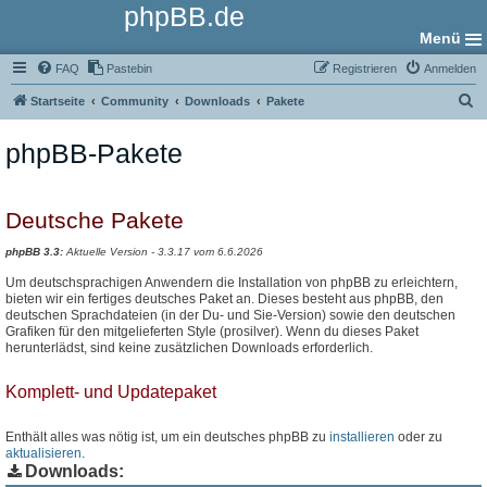
phpBB.de
Menü
FAQ
Pastebin
Registrieren
Anmelden
S
Startseite
Community
Downloads
Pakete
u
phpBB-Pakete
c
h
e
Deutsche Pakete
phpBB 3.3:
Aktuelle Version - 3.3.17 vom 6.6.2026
Um deutschsprachigen Anwendern die Installation von phpBB zu erleichtern,
bieten wir ein fertiges deutsches Paket an. Dieses besteht aus phpBB, den
deutschen Sprachdateien (in der Du- und Sie-Version) sowie den deutschen
Grafiken für den mitgelieferten Style (prosilver). Wenn du dieses Paket
herunterlädst, sind keine zusätzlichen Downloads erforderlich.
Komplett- und Updatepaket
Enthält alles was nötig ist, um ein deutsches phpBB zu
installieren
oder zu
aktualisieren
.
Downloads: