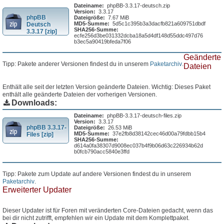
Dateiname:
phpBB-3.3.17-deutsch.zip
Version:
3.3.17
phpBB
Dateigröße:
7.67 MiB
MD5-Summe:
5d5c1c395b3a3dacfb821a609751dbdf
Deutsch
SHA256-Summe:
3.3.17 [zip]
ecfe256d3be031332dcba18a5d4df148d55ddc497d76
b3ec5a90419bfeda7f06
Geänderte
Tipp: Pakete anderer Versionen findest du in unserem
Paketarchiv
.
Dateien
Enthält alle seit der letzten Version geänderte Dateien. Wichtig: Dieses Paket
enthält alle geänderte Dateien der vorherigen Versionen.
Downloads:
Dateiname:
phpBB-3.3.17-deutsch-files.zip
Version:
3.3.17
phpBB 3.3.17-
Dateigröße:
26.53 MiB
MD5-Summe:
37e2fb8d38142cec46d00a79fdbb15b4
Files [zip]
SHA256-Summe:
d614a0fa38307d9008ec037b4f9b06d63c226934b62d
b0fcb790acc5840e3ffd
Tipp: Pakete zum Update auf andere Versionen findest du in unserem
Paketarchiv
.
Erweiterter Updater
Dieser Updater ist für Foren mit veränderten Core-Dateien gedacht, wenn das
bei dir nicht zutrifft, empfehlen wir ein Update mit dem Komplettpaket.