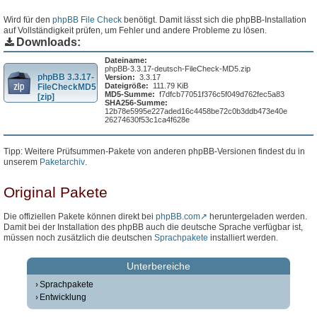
Wird für den
phpBB File Check
benötigt. Damit lässt sich die phpBB-Installation
auf Vollständigkeit prüfen, um Fehler und andere Probleme zu lösen.
Downloads:
Dateiname:
phpBB-3.3.17-deutsch-FileCheck-MD5.zip
phpBB 3.3.17-
Version:
3.3.17
Dateigröße:
111.79 KiB
FileCheckMD5
MD5-Summe:
f7dfcb77051f376c5f049d762fec5a83
[zip]
SHA256-Summe:
12b78e5995e227aded16c4458be72c0b3ddb473e40e
26274630f53c1ca4f628e
Tipp: Weitere Prüfsummen-Pakete von anderen phpBB-Versionen findest du in
unserem
Paketarchiv
.
Original Pakete
Die offiziellen Pakete können direkt bei
phpBB.com
heruntergeladen werden.
Damit bei der Installation des phpBB auch die deutsche Sprache verfügbar ist,
müssen noch zusätzlich die deutschen
Sprachpakete
installiert werden.
Unterbereiche
Sprachpakete
Entwicklung