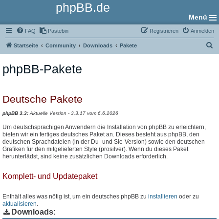
phpBB.de
Menü
FAQ
Pastebin
Registrieren
Anmelden
S
Startseite
Community
Downloads
Pakete
u
phpBB-Pakete
c
h
e
Deutsche Pakete
phpBB 3.3:
Aktuelle Version - 3.3.17 vom 6.6.2026
Um deutschsprachigen Anwendern die Installation von phpBB zu erleichtern,
bieten wir ein fertiges deutsches Paket an. Dieses besteht aus phpBB, den
deutschen Sprachdateien (in der Du- und Sie-Version) sowie den deutschen
Grafiken für den mitgelieferten Style (prosilver). Wenn du dieses Paket
herunterlädst, sind keine zusätzlichen Downloads erforderlich.
Komplett- und Updatepaket
Enthält alles was nötig ist, um ein deutsches phpBB zu
installieren
oder zu
aktualisieren
.
Downloads: