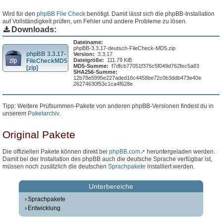
Wird für den
phpBB File Check
benötigt. Damit lässt sich die phpBB-Installation
auf Vollständigkeit prüfen, um Fehler und andere Probleme zu lösen.
Downloads:
Dateiname:
phpBB-3.3.17-deutsch-FileCheck-MD5.zip
phpBB 3.3.17-
Version:
3.3.17
Dateigröße:
111.79 KiB
FileCheckMD5
MD5-Summe:
f7dfcb77051f376c5f049d762fec5a83
[zip]
SHA256-Summe:
12b78e5995e227aded16c4458be72c0b3ddb473e40e
26274630f53c1ca4f628e
Tipp: Weitere Prüfsummen-Pakete von anderen phpBB-Versionen findest du in
unserem
Paketarchiv
.
Original Pakete
Die offiziellen Pakete können direkt bei
phpBB.com
heruntergeladen werden.
Damit bei der Installation des phpBB auch die deutsche Sprache verfügbar ist,
müssen noch zusätzlich die deutschen
Sprachpakete
installiert werden.
Unterbereiche
Sprachpakete
Entwicklung