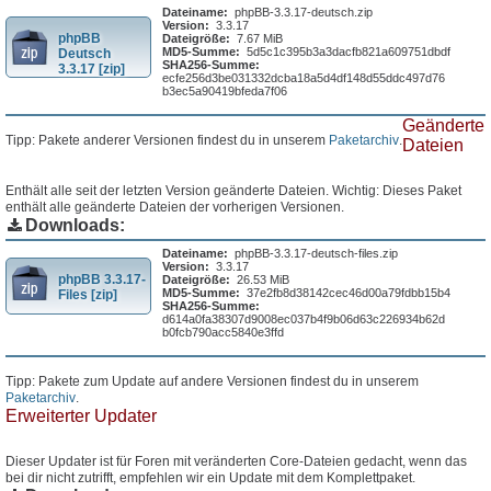
Dateiname:
phpBB-3.3.17-deutsch.zip
Version:
3.3.17
phpBB
Dateigröße:
7.67 MiB
MD5-Summe:
5d5c1c395b3a3dacfb821a609751dbdf
Deutsch
SHA256-Summe:
3.3.17 [zip]
ecfe256d3be031332dcba18a5d4df148d55ddc497d76
b3ec5a90419bfeda7f06
Geänderte
Tipp: Pakete anderer Versionen findest du in unserem
Paketarchiv
.
Dateien
Enthält alle seit der letzten Version geänderte Dateien. Wichtig: Dieses Paket
enthält alle geänderte Dateien der vorherigen Versionen.
Downloads:
Dateiname:
phpBB-3.3.17-deutsch-files.zip
Version:
3.3.17
phpBB 3.3.17-
Dateigröße:
26.53 MiB
MD5-Summe:
37e2fb8d38142cec46d00a79fdbb15b4
Files [zip]
SHA256-Summe:
d614a0fa38307d9008ec037b4f9b06d63c226934b62d
b0fcb790acc5840e3ffd
Tipp: Pakete zum Update auf andere Versionen findest du in unserem
Paketarchiv
.
Erweiterter Updater
Dieser Updater ist für Foren mit veränderten Core-Dateien gedacht, wenn das
bei dir nicht zutrifft, empfehlen wir ein Update mit dem Komplettpaket.