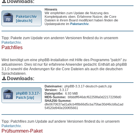
Downloads:
Hinweis
Wir empfehlen zum Update die Nutzung des
Paketarchiv
Komplettpakets oben. Erfahrene Nutzer, die Core
Dateien in ihrem Board modifiziert haben finden die
[deutsch]
Updatepakete im
Paketarchiv
.
Tipp: Pakete zum Update von anderen Versionen findest du in unserem
Paketarchiv
.
Patchfiles
Wird benötigt um eine phpBB-Installation mit Hilfe des Programms "patch" zu
aktualisieren. Dies ist nur für erfahrene Anwender gedacht. Enthält ab phpBB
3.1.0 sowohl die Änderungen für die Core Dateien als auch die deutschen
Sprachdateien.
Downloads:
Dateiname:
phpBB-3.3.17-deutsch-patch.zip
Version:
3.3.17
phpBB 3.3.17-
Dateigröße:
6.93 MiB
MD5-Summe:
bfdddff646dcf62258fa0d22172298d0
Patch [zip]
SHA256-Summe:
dfe0670637ad1a9cb4f8b66d5cba75fae30d46cb8a1ad
54520d940e200f05661
Tipp: Patchfiles zum Update auf andere Versionen findest du in unserem
Paketarchiv
.
Prüfsummen-Paket