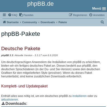
phpBB.de
Menü
FAQ
Pastebin
Registrieren
Anmelden
S
Startseite
Community
Downloads
Pakete
u
phpBB-Pakete
c
h
e
Deutsche Pakete
phpBB 3.3:
Aktuelle Version - 3.3.17 vom 6.6.2026
Um deutschsprachigen Anwendern die Installation von phpBB zu erleichtern,
bieten wir ein fertiges deutsches Paket an. Dieses besteht aus phpBB, den
deutschen Sprachdateien (in der Du- und Sie-Version) sowie den deutschen
Grafiken für den mitgelieferten Style (prosilver). Wenn du dieses Paket
herunterlädst, sind keine zusätzlichen Downloads erforderlich.
Komplett- und Updatepaket
Enthält alles was nötig ist, um ein deutsches phpBB zu
installieren
oder zu
aktualisieren
.
Downloads: