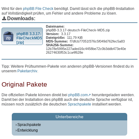
Wird für den
phpBB File Check
benötigt. Damit lässt sich die phpBB-Installation
auf Vollständigkeit prüfen, um Fehler und andere Probleme zu lösen.
Downloads:
Dateiname:
phpBB-3.3.17-deutsch-FileCheck-MD5.zip
phpBB 3.3.17-
Version:
3.3.17
Dateigröße:
111.79 KiB
FileCheckMD5
MD5-Summe:
f7dfcb77051f376c5f049d762fec5a83
[zip]
SHA256-Summe:
12b78e5995e227aded16c4458be72c0b3ddb473e40e
26274630f53c1ca4f628e
Tipp: Weitere Prüfsummen-Pakete von anderen phpBB-Versionen findest du in
unserem
Paketarchiv
.
Original Pakete
Die offiziellen Pakete können direkt bei
phpBB.com
heruntergeladen werden.
Damit bei der Installation des phpBB auch die deutsche Sprache verfügbar ist,
müssen noch zusätzlich die deutschen
Sprachpakete
installiert werden.
Unterbereiche
Sprachpakete
Entwicklung