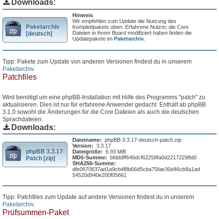
Downloads:
Hinweis
Wir empfehlen zum Update die Nutzung des
Paketarchiv
Komplettpakets oben. Erfahrene Nutzer, die Core
Dateien in ihrem Board modifiziert haben finden die
[deutsch]
Updatepakete im
Paketarchiv
.
Tipp: Pakete zum Update von anderen Versionen findest du in unserem
Paketarchiv
.
Patchfiles
Wird benötigt um eine phpBB-Installation mit Hilfe des Programms "patch" zu
aktualisieren. Dies ist nur für erfahrene Anwender gedacht. Enthält ab phpBB
3.1.0 sowohl die Änderungen für die Core Dateien als auch die deutschen
Sprachdateien.
Downloads:
Dateiname:
phpBB-3.3.17-deutsch-patch.zip
Version:
3.3.17
phpBB 3.3.17-
Dateigröße:
6.93 MiB
MD5-Summe:
bfdddff646dcf62258fa0d22172298d0
Patch [zip]
SHA256-Summe:
dfe0670637ad1a9cb4f8b66d5cba75fae30d46cb8a1ad
54520d940e200f05661
Tipp: Patchfiles zum Update auf andere Versionen findest du in unserem
Paketarchiv
.
Prüfsummen-Paket