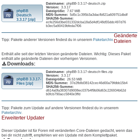
Dateiname:
phpBB-3.3.17-deutsch.zip
Version:
3.3.17
phpBB
Dateigröße:
7.67 MiB
MD5-Summe:
5d5c1c395b3a3dacfb821a609751dbdf
Deutsch
SHA256-Summe:
3.3.17 [zip]
ecfe256d3be031332dcba18a5d4df148d55ddc497d76
b3ec5a90419bfeda7f06
Geänderte
Tipp: Pakete anderer Versionen findest du in unserem
Paketarchiv
.
Dateien
Enthält alle seit der letzten Version geänderte Dateien. Wichtig: Dieses Paket
enthält alle geänderte Dateien der vorherigen Versionen.
Downloads:
Dateiname:
phpBB-3.3.17-deutsch-files.zip
Version:
3.3.17
phpBB 3.3.17-
Dateigröße:
26.53 MiB
MD5-Summe:
37e2fb8d38142cec46d00a79fdbb15b4
Files [zip]
SHA256-Summe:
d614a0fa38307d9008ec037b4f9b06d63c226934b62d
b0fcb790acc5840e3ffd
Tipp: Pakete zum Update auf andere Versionen findest du in unserem
Paketarchiv
.
Erweiterter Updater
Dieser Updater ist für Foren mit veränderten Core-Dateien gedacht, wenn das
bei dir nicht zutrifft, empfehlen wir ein Update mit dem Komplettpaket.