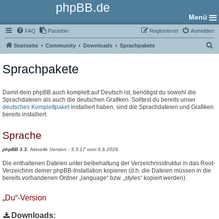
phpBB.de
Menü
FAQ
Pastebin
Registrieren
Anmelden
S
Startseite
Community
Downloads
Sprachpakete
u
Sprachpakete
c
h
e
Damit dein phpBB auch komplett auf Deutsch ist, benötigst du sowohl die
Sprachdateien als auch die deutschen Grafiken. Solltest du bereits unser
deutsches Komplettpaket
installiert haben, sind die Sprachdateien und Grafiken
bereits installiert.
Sprache
phpBB 3.3:
Aktuelle Version - 3.3.17 vom 6.6.2026
Die enthaltenen Dateien unter beibehaltung der Verzeichnisstruktur in das Root-
Verzeichnis deiner phpBB-Installation kopieren (d.h. die Dateien müssen in die
bereits vorhandenen Ordner „language“ bzw. „styles“ kopiert werden).
„Du“-Version
Downloads: