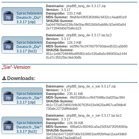
Dateiname:
phpBB_lang_de-3.3.17.zip
Version:
3.3.17
Sprachdateien
Dateigröße:
233.2 KiB
MD5-Summe:
8fa84e43f053f2b86c9432cc4aab81e9
Deutsch „Du“
SHA256-Summe:
3.3.17 [zip]
5a0447805e0238c5fe5facff652b5b5ab86c92a440a54
2e772840d0d70d6cb23
Dateiname:
phpBB_lang_de-3.3.17.tar.bz2
Version:
3.3.17
Sprachdateien
Dateigröße:
126.3 KiB
MD5-Summe:
bd3ffe76c0476079760deed532ca5b90
Deutsch „Du“
SHA256-Summe:
3.3.17 [bz2]
951c1e8670484f6e8f58f2cb5c535a8a5c890650a1444
0cd7c35525bc9eb3b8b
„Sie“-Version
Downloads:
Dateiname:
phpBB_lang_de_x_sie-3.3.17.zip
Version:
3.3.17
Sprachdateien
Dateigröße:
235.11 KiB
MD5-Summe:
4fef318b8cccf647048bc0af2f3ac994
Deutsch „Sie“
SHA256-Summe:
3.3.17 [zip]
4b1c721a57d69194b307635415e9620a4f67caf3fdb4f
730afc2272bfffebdb9
Dateiname:
phpBB_lang_de_x_sie-3.3.17.tar.bz2
Version:
3.3.17
Sprachdateien
Dateigröße:
126.39 KiB
MD5-Summe:
488a62c85040ca5a150f3d73f264060a
Deutsch „Sie“
SHA256-Summe:
3.3.17 [bz2]
39418a164772d0f7d0e3328801be8f2bf4ae11ea43db9
4e07252bb74a2ed81e3