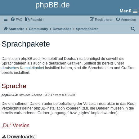
phpBB.de
Menü
FAQ
Pastebin
Registrieren
Anmelden
S
Startseite
Community
Downloads
Sprachpakete
u
Sprachpakete
c
h
e
Damit dein phpBB auch komplett auf Deutsch ist, benötigst du sowohl die
Sprachdateien als auch die deutschen Grafiken. Solltest du bereits unser
deutsches Komplettpaket
installiert haben, sind die Sprachdateien und Grafiken
bereits installiert.
Sprache
phpBB 3.3:
Aktuelle Version - 3.3.17 vom 6.6.2026
Die enthaltenen Dateien unter beibehaltung der Verzeichnisstruktur in das Root-
Verzeichnis deiner phpBB-Installation kopieren (d.h. die Dateien müssen in die
bereits vorhandenen Ordner „language“ bzw. „styles“ kopiert werden).
„Du“-Version
Downloads: