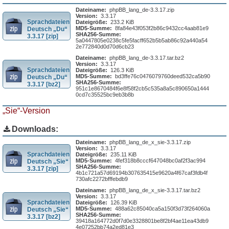
Dateiname:
phpBB_lang_de-3.3.17.zip
Version:
3.3.17
Sprachdateien
Dateigröße:
233.2 KiB
MD5-Summe:
8fa84e43f053f2b86c9432cc4aab81e9
Deutsch „Du“
SHA256-Summe:
3.3.17 [zip]
5a0447805e0238c5fe5facff652b5b5ab86c92a440a54
2e772840d0d70d6cb23
Dateiname:
phpBB_lang_de-3.3.17.tar.bz2
Version:
3.3.17
Sprachdateien
Dateigröße:
126.3 KiB
MD5-Summe:
bd3ffe76c0476079760deed532ca5b90
Deutsch „Du“
SHA256-Summe:
3.3.17 [bz2]
951c1e8670484f6e8f58f2cb5c535a8a5c890650a1444
0cd7c35525bc9eb3b8b
„Sie“-Version
Downloads:
Dateiname:
phpBB_lang_de_x_sie-3.3.17.zip
Version:
3.3.17
Sprachdateien
Dateigröße:
235.11 KiB
MD5-Summe:
4fef318b8cccf647048bc0af2f3ac994
Deutsch „Sie“
SHA256-Summe:
3.3.17 [zip]
4b1c721a57d69194b307635415e9620a4f67caf3fdb4f
730afc2272bfffebdb9
Dateiname:
phpBB_lang_de_x_sie-3.3.17.tar.bz2
Version:
3.3.17
Sprachdateien
Dateigröße:
126.39 KiB
MD5-Summe:
488a62c85040ca5a150f3d73f264060a
Deutsch „Sie“
SHA256-Summe:
3.3.17 [bz2]
39418a164772d0f7d0e3328801be8f2bf4ae11ea43db9
4e07252bb74a2ed81e3