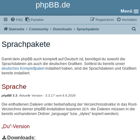
phpBB.de
Menü
FAQ
Pastebin
Registrieren
Anmelden
S
Startseite
Community
Downloads
Sprachpakete
u
Sprachpakete
c
h
e
Damit dein phpBB auch komplett auf Deutsch ist, benötigst du sowohl die
Sprachdateien als auch die deutschen Grafiken. Solltest du bereits unser
deutsches Komplettpaket
installiert haben, sind die Sprachdateien und Grafiken
bereits installiert.
Sprache
phpBB 3.3:
Aktuelle Version - 3.3.17 vom 6.6.2026
Die enthaltenen Dateien unter beibehaltung der Verzeichnisstruktur in das Root-
Verzeichnis deiner phpBB-Installation kopieren (d.h. die Dateien müssen in die
bereits vorhandenen Ordner „language“ bzw. „styles“ kopiert werden).
„Du“-Version
Downloads: