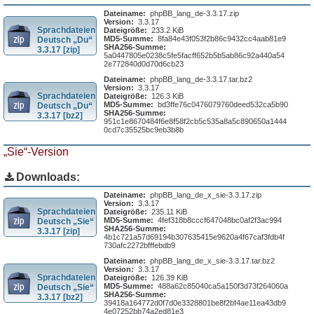
Dateiname:
phpBB_lang_de-3.3.17.zip
Version:
3.3.17
Sprachdateien
Dateigröße:
233.2 KiB
MD5-Summe:
8fa84e43f053f2b86c9432cc4aab81e9
Deutsch „Du“
SHA256-Summe:
3.3.17 [zip]
5a0447805e0238c5fe5facff652b5b5ab86c92a440a54
2e772840d0d70d6cb23
Dateiname:
phpBB_lang_de-3.3.17.tar.bz2
Version:
3.3.17
Sprachdateien
Dateigröße:
126.3 KiB
MD5-Summe:
bd3ffe76c0476079760deed532ca5b90
Deutsch „Du“
SHA256-Summe:
3.3.17 [bz2]
951c1e8670484f6e8f58f2cb5c535a8a5c890650a1444
0cd7c35525bc9eb3b8b
„Sie“-Version
Downloads:
Dateiname:
phpBB_lang_de_x_sie-3.3.17.zip
Version:
3.3.17
Sprachdateien
Dateigröße:
235.11 KiB
MD5-Summe:
4fef318b8cccf647048bc0af2f3ac994
Deutsch „Sie“
SHA256-Summe:
3.3.17 [zip]
4b1c721a57d69194b307635415e9620a4f67caf3fdb4f
730afc2272bfffebdb9
Dateiname:
phpBB_lang_de_x_sie-3.3.17.tar.bz2
Version:
3.3.17
Sprachdateien
Dateigröße:
126.39 KiB
MD5-Summe:
488a62c85040ca5a150f3d73f264060a
Deutsch „Sie“
SHA256-Summe:
3.3.17 [bz2]
39418a164772d0f7d0e3328801be8f2bf4ae11ea43db9
4e07252bb74a2ed81e3