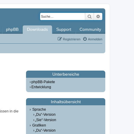
Suche
Erweiterte Such
phpBB
Downloads
Support
Community
Registrieren
Anmelden
Unterbereiche
phpBB-Pakete
Entwicklung
Inhaltsübersicht
Sprache
üssen in die
„Du“-Version
„Sie“-Version
Grafiken
„Du“-Version