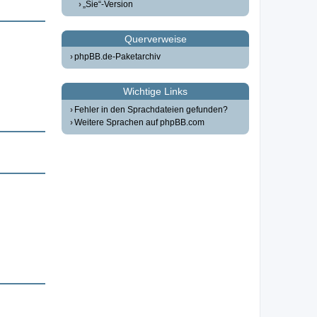
„Sie“-Version
Querverweise
phpBB.de-Paketarchiv
Wichtige Links
Fehler in den Sprachdateien gefunden?
Weitere Sprachen auf phpBB.com