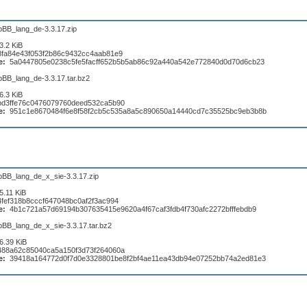
pBB_lang_de-3.3.17.zip
3.2 KiB
8fa84e43f053f2b86c9432cc4aab81e9
e:
5a0447805e0238c5fe5facff652b5b5ab86c92a440a542e772840d0d70d6cb23
pBB_lang_de-3.3.17.tar.bz2
6.3 KiB
bd3ffe76c0476079760deed532ca5b90
e:
951c1e8670484f6e8f58f2cb5c535a8a5c890650a14440cd7c35525bc9eb3b8b
pBB_lang_de_x_sie-3.3.17.zip
5.11 KiB
4fef318b8cccf647048bc0af2f3ac994
e:
4b1c721a57d69194b307635415e9620a4f67caf3fdb4f730afc2272bfffebdb9
pBB_lang_de_x_sie-3.3.17.tar.bz2
6.39 KiB
488a62c85040ca5a150f3d73f264060a
e:
39418a164772d0f7d0e3328801be8f2bf4ae11ea43db94e07252bb74a2ed81e3