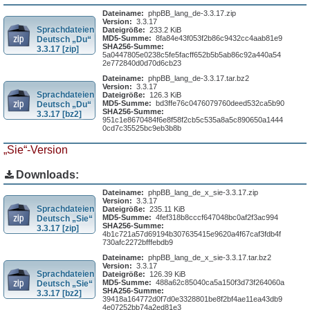
Dateiname:
phpBB_lang_de-3.3.17.zip
Version:
3.3.17
Sprachdateien
Dateigröße:
233.2 KiB
MD5-Summe:
8fa84e43f053f2b86c9432cc4aab81e9
Deutsch „Du“
SHA256-Summe:
3.3.17 [zip]
5a0447805e0238c5fe5facff652b5b5ab86c92a440a54
2e772840d0d70d6cb23
Dateiname:
phpBB_lang_de-3.3.17.tar.bz2
Version:
3.3.17
Sprachdateien
Dateigröße:
126.3 KiB
MD5-Summe:
bd3ffe76c0476079760deed532ca5b90
Deutsch „Du“
SHA256-Summe:
3.3.17 [bz2]
951c1e8670484f6e8f58f2cb5c535a8a5c890650a1444
0cd7c35525bc9eb3b8b
„Sie“-Version
Downloads:
Dateiname:
phpBB_lang_de_x_sie-3.3.17.zip
Version:
3.3.17
Sprachdateien
Dateigröße:
235.11 KiB
MD5-Summe:
4fef318b8cccf647048bc0af2f3ac994
Deutsch „Sie“
SHA256-Summe:
3.3.17 [zip]
4b1c721a57d69194b307635415e9620a4f67caf3fdb4f
730afc2272bfffebdb9
Dateiname:
phpBB_lang_de_x_sie-3.3.17.tar.bz2
Version:
3.3.17
Sprachdateien
Dateigröße:
126.39 KiB
MD5-Summe:
488a62c85040ca5a150f3d73f264060a
Deutsch „Sie“
SHA256-Summe:
3.3.17 [bz2]
39418a164772d0f7d0e3328801be8f2bf4ae11ea43db9
4e07252bb74a2ed81e3