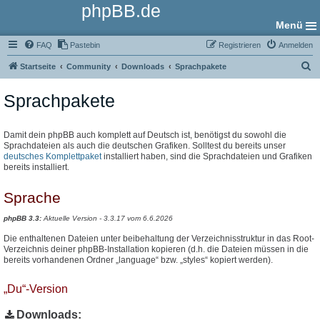
phpBB.de
Menü
FAQ
Pastebin
Registrieren
Anmelden
S
Startseite
Community
Downloads
Sprachpakete
u
Sprachpakete
c
h
e
Damit dein phpBB auch komplett auf Deutsch ist, benötigst du sowohl die
Sprachdateien als auch die deutschen Grafiken. Solltest du bereits unser
deutsches Komplettpaket
installiert haben, sind die Sprachdateien und Grafiken
bereits installiert.
Sprache
phpBB 3.3:
Aktuelle Version - 3.3.17 vom 6.6.2026
Die enthaltenen Dateien unter beibehaltung der Verzeichnisstruktur in das Root-
Verzeichnis deiner phpBB-Installation kopieren (d.h. die Dateien müssen in die
bereits vorhandenen Ordner „language“ bzw. „styles“ kopiert werden).
„Du“-Version
Downloads: