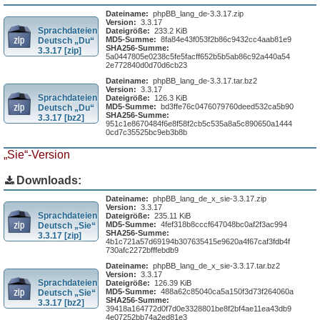
Dateiname:
phpBB_lang_de-3.3.17.zip
Version:
3.3.17
Sprachdateien
Dateigröße:
233.2 KiB
MD5-Summe:
8fa84e43f053f2b86c9432cc4aab81e9
Deutsch „Du“
SHA256-Summe:
3.3.17 [zip]
5a0447805e0238c5fe5facff652b5b5ab86c92a440a54
2e772840d0d70d6cb23
Dateiname:
phpBB_lang_de-3.3.17.tar.bz2
Version:
3.3.17
Sprachdateien
Dateigröße:
126.3 KiB
MD5-Summe:
bd3ffe76c0476079760deed532ca5b90
Deutsch „Du“
SHA256-Summe:
3.3.17 [bz2]
951c1e8670484f6e8f58f2cb5c535a8a5c890650a1444
0cd7c35525bc9eb3b8b
„Sie“-Version
Downloads:
Dateiname:
phpBB_lang_de_x_sie-3.3.17.zip
Version:
3.3.17
Sprachdateien
Dateigröße:
235.11 KiB
MD5-Summe:
4fef318b8cccf647048bc0af2f3ac994
Deutsch „Sie“
SHA256-Summe:
3.3.17 [zip]
4b1c721a57d69194b307635415e9620a4f67caf3fdb4f
730afc2272bfffebdb9
Dateiname:
phpBB_lang_de_x_sie-3.3.17.tar.bz2
Version:
3.3.17
Sprachdateien
Dateigröße:
126.39 KiB
MD5-Summe:
488a62c85040ca5a150f3d73f264060a
Deutsch „Sie“
SHA256-Summe:
3.3.17 [bz2]
39418a164772d0f7d0e3328801be8f2bf4ae11ea43db9
4e07252bb74a2ed81e3