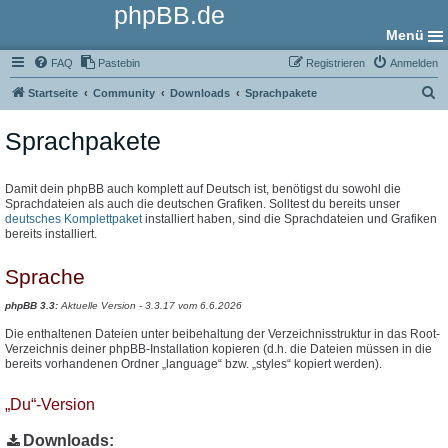
phpBB.de
Menü
FAQ
Pastebin
Registrieren
Anmelden
S
Startseite
Community
Downloads
Sprachpakete
u
Sprachpakete
c
h
e
Damit dein phpBB auch komplett auf Deutsch ist, benötigst du sowohl die
Sprachdateien als auch die deutschen Grafiken. Solltest du bereits unser
deutsches Komplettpaket
installiert haben, sind die Sprachdateien und Grafiken
bereits installiert.
Sprache
phpBB 3.3:
Aktuelle Version - 3.3.17 vom 6.6.2026
Die enthaltenen Dateien unter beibehaltung der Verzeichnisstruktur in das Root-
Verzeichnis deiner phpBB-Installation kopieren (d.h. die Dateien müssen in die
bereits vorhandenen Ordner „language“ bzw. „styles“ kopiert werden).
„Du“-Version
Downloads: