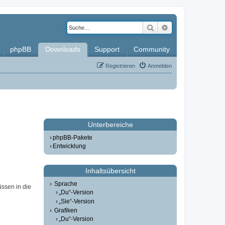
Suche
Erweiterte Such
phpBB
Downloads
Support
Community
Registrieren
Anmelden
Unterbereiche
phpBB-Pakete
Entwicklung
Inhaltsübersicht
Sprache
üssen in die
„Du“-Version
„Sie“-Version
Grafiken
„Du“-Version