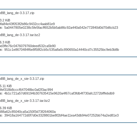
pBB_lang_de-3.3.17.zip
3.2 KiB
8fa84e43f053f2b86c9432cc4aab81e9
e:
5a0447805e0238c5fe5facff652b5b5ab86c92a440a542e772840d0d70d6cb23
pBB_lang_de-3.3.17.tar.bz2
6.3 KiB
bd3ffe76c0476079760deed532ca5b90
e:
951c1e8670484f6e8f58f2cb5c535a8a5c890650a14440cd7c35525bc9eb3b8b
pBB_lang_de_x_sie-3.3.17.zip
5.11 KiB
4fef318b8cccf647048bc0af2f3ac994
e:
4b1c721a57d69194b307635415e9620a4f67caf3fdb4f730afc2272bfffebdb9
pBB_lang_de_x_sie-3.3.17.tar.bz2
6.39 KiB
488a62c85040ca5a150f3d73f264060a
e:
39418a164772d0f7d0e3328801be8f2bf4ae11ea43db94e07252bb74a2ed81e3