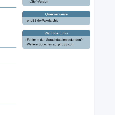
„Sie“-Version
Querverweise
phpBB.de-Paketarchiv
Wichtige Links
Fehler in den Sprachdateien gefunden?
Weitere Sprachen auf phpBB.com