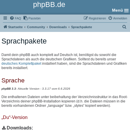
phpBB.de
Menü
FAQ
Pastebin
Registrieren
Anmelden
S
Startseite
Community
Downloads
Sprachpakete
u
Sprachpakete
c
h
e
Damit dein phpBB auch komplett auf Deutsch ist, benötigst du sowohl die
Sprachdateien als auch die deutschen Grafiken. Solltest du bereits unser
deutsches Komplettpaket
installiert haben, sind die Sprachdateien und Grafiken
bereits installiert.
Sprache
phpBB 3.3:
Aktuelle Version - 3.3.17 vom 6.6.2026
Die enthaltenen Dateien unter beibehaltung der Verzeichnisstruktur in das Root-
Verzeichnis deiner phpBB-Installation kopieren (d.h. die Dateien müssen in die
bereits vorhandenen Ordner „language“ bzw. „styles“ kopiert werden).
„Du“-Version
Downloads: