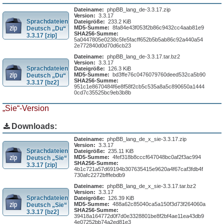
Dateiname:
phpBB_lang_de-3.3.17.zip
Version:
3.3.17
Sprachdateien
Dateigröße:
233.2 KiB
MD5-Summe:
8fa84e43f053f2b86c9432cc4aab81e9
Deutsch „Du“
SHA256-Summe:
3.3.17 [zip]
5a0447805e0238c5fe5facff652b5b5ab86c92a440a54
2e772840d0d70d6cb23
Dateiname:
phpBB_lang_de-3.3.17.tar.bz2
Version:
3.3.17
Sprachdateien
Dateigröße:
126.3 KiB
MD5-Summe:
bd3ffe76c0476079760deed532ca5b90
Deutsch „Du“
SHA256-Summe:
3.3.17 [bz2]
951c1e8670484f6e8f58f2cb5c535a8a5c890650a1444
0cd7c35525bc9eb3b8b
„Sie“-Version
Downloads:
Dateiname:
phpBB_lang_de_x_sie-3.3.17.zip
Version:
3.3.17
Sprachdateien
Dateigröße:
235.11 KiB
MD5-Summe:
4fef318b8cccf647048bc0af2f3ac994
Deutsch „Sie“
SHA256-Summe:
3.3.17 [zip]
4b1c721a57d69194b307635415e9620a4f67caf3fdb4f
730afc2272bfffebdb9
Dateiname:
phpBB_lang_de_x_sie-3.3.17.tar.bz2
Version:
3.3.17
Sprachdateien
Dateigröße:
126.39 KiB
MD5-Summe:
488a62c85040ca5a150f3d73f264060a
Deutsch „Sie“
SHA256-Summe:
3.3.17 [bz2]
39418a164772d0f7d0e3328801be8f2bf4ae11ea43db9
4e07252bb74a2ed81e3