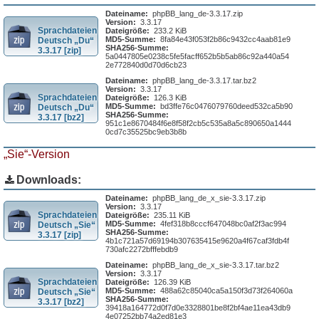
Dateiname:
phpBB_lang_de-3.3.17.zip
Version:
3.3.17
Sprachdateien
Dateigröße:
233.2 KiB
MD5-Summe:
8fa84e43f053f2b86c9432cc4aab81e9
Deutsch „Du“
SHA256-Summe:
3.3.17 [zip]
5a0447805e0238c5fe5facff652b5b5ab86c92a440a54
2e772840d0d70d6cb23
Dateiname:
phpBB_lang_de-3.3.17.tar.bz2
Version:
3.3.17
Sprachdateien
Dateigröße:
126.3 KiB
MD5-Summe:
bd3ffe76c0476079760deed532ca5b90
Deutsch „Du“
SHA256-Summe:
3.3.17 [bz2]
951c1e8670484f6e8f58f2cb5c535a8a5c890650a1444
0cd7c35525bc9eb3b8b
„Sie“-Version
Downloads:
Dateiname:
phpBB_lang_de_x_sie-3.3.17.zip
Version:
3.3.17
Sprachdateien
Dateigröße:
235.11 KiB
MD5-Summe:
4fef318b8cccf647048bc0af2f3ac994
Deutsch „Sie“
SHA256-Summe:
3.3.17 [zip]
4b1c721a57d69194b307635415e9620a4f67caf3fdb4f
730afc2272bfffebdb9
Dateiname:
phpBB_lang_de_x_sie-3.3.17.tar.bz2
Version:
3.3.17
Sprachdateien
Dateigröße:
126.39 KiB
MD5-Summe:
488a62c85040ca5a150f3d73f264060a
Deutsch „Sie“
SHA256-Summe:
3.3.17 [bz2]
39418a164772d0f7d0e3328801be8f2bf4ae11ea43db9
4e07252bb74a2ed81e3