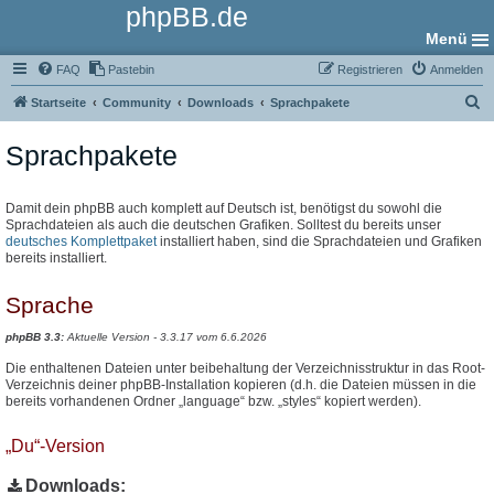
phpBB.de
Menü
FAQ
Pastebin
Registrieren
Anmelden
S
Startseite
Community
Downloads
Sprachpakete
u
Sprachpakete
c
h
e
Damit dein phpBB auch komplett auf Deutsch ist, benötigst du sowohl die
Sprachdateien als auch die deutschen Grafiken. Solltest du bereits unser
deutsches Komplettpaket
installiert haben, sind die Sprachdateien und Grafiken
bereits installiert.
Sprache
phpBB 3.3:
Aktuelle Version - 3.3.17 vom 6.6.2026
Die enthaltenen Dateien unter beibehaltung der Verzeichnisstruktur in das Root-
Verzeichnis deiner phpBB-Installation kopieren (d.h. die Dateien müssen in die
bereits vorhandenen Ordner „language“ bzw. „styles“ kopiert werden).
„Du“-Version
Downloads: