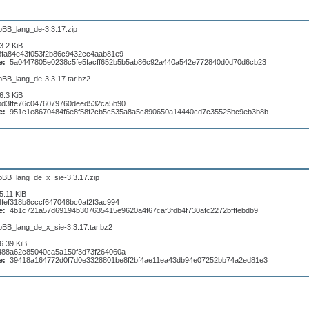
pBB_lang_de-3.3.17.zip
3.2 KiB
8fa84e43f053f2b86c9432cc4aab81e9
e:
5a0447805e0238c5fe5facff652b5b5ab86c92a440a542e772840d0d70d6cb23
pBB_lang_de-3.3.17.tar.bz2
6.3 KiB
bd3ffe76c0476079760deed532ca5b90
e:
951c1e8670484f6e8f58f2cb5c535a8a5c890650a14440cd7c35525bc9eb3b8b
pBB_lang_de_x_sie-3.3.17.zip
5.11 KiB
4fef318b8cccf647048bc0af2f3ac994
e:
4b1c721a57d69194b307635415e9620a4f67caf3fdb4f730afc2272bfffebdb9
pBB_lang_de_x_sie-3.3.17.tar.bz2
6.39 KiB
488a62c85040ca5a150f3d73f264060a
e:
39418a164772d0f7d0e3328801be8f2bf4ae11ea43db94e07252bb74a2ed81e3