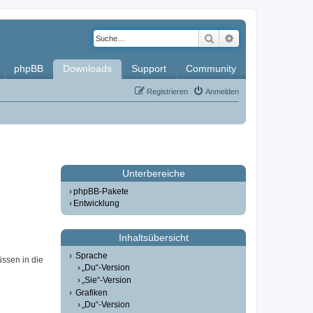
Suche
Erweiterte Such
phpBB
Downloads
Support
Community
Registrieren
Anmelden
Unterbereiche
phpBB-Pakete
Entwicklung
Inhaltsübersicht
Sprache
üssen in die
„Du“-Version
„Sie“-Version
Grafiken
„Du“-Version