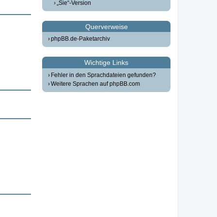
„Sie“-Version
Querverweise
phpBB.de-Paketarchiv
Wichtige Links
Fehler in den Sprachdateien gefunden?
Weitere Sprachen auf phpBB.com