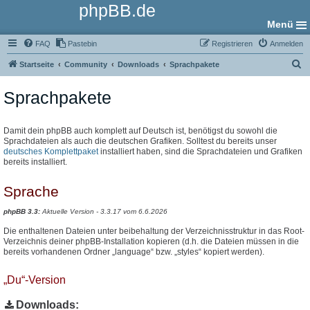
phpBB.de
Menü
FAQ
Pastebin
Registrieren
Anmelden
S
Startseite
Community
Downloads
Sprachpakete
u
Sprachpakete
c
h
e
Damit dein phpBB auch komplett auf Deutsch ist, benötigst du sowohl die
Sprachdateien als auch die deutschen Grafiken. Solltest du bereits unser
deutsches Komplettpaket
installiert haben, sind die Sprachdateien und Grafiken
bereits installiert.
Sprache
phpBB 3.3:
Aktuelle Version - 3.3.17 vom 6.6.2026
Die enthaltenen Dateien unter beibehaltung der Verzeichnisstruktur in das Root-
Verzeichnis deiner phpBB-Installation kopieren (d.h. die Dateien müssen in die
bereits vorhandenen Ordner „language“ bzw. „styles“ kopiert werden).
„Du“-Version
Downloads: