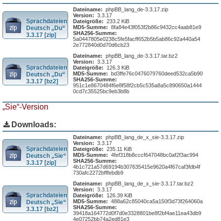
Dateiname:
phpBB_lang_de-3.3.17.zip
Version:
3.3.17
Sprachdateien
Dateigröße:
233.2 KiB
MD5-Summe:
8fa84e43f053f2b86c9432cc4aab81e9
Deutsch „Du“
SHA256-Summe:
3.3.17 [zip]
5a0447805e0238c5fe5facff652b5b5ab86c92a440a54
2e772840d0d70d6cb23
Dateiname:
phpBB_lang_de-3.3.17.tar.bz2
Version:
3.3.17
Sprachdateien
Dateigröße:
126.3 KiB
MD5-Summe:
bd3ffe76c0476079760deed532ca5b90
Deutsch „Du“
SHA256-Summe:
3.3.17 [bz2]
951c1e8670484f6e8f58f2cb5c535a8a5c890650a1444
0cd7c35525bc9eb3b8b
„Sie“-Version
Downloads:
Dateiname:
phpBB_lang_de_x_sie-3.3.17.zip
Version:
3.3.17
Sprachdateien
Dateigröße:
235.11 KiB
MD5-Summe:
4fef318b8cccf647048bc0af2f3ac994
Deutsch „Sie“
SHA256-Summe:
3.3.17 [zip]
4b1c721a57d69194b307635415e9620a4f67caf3fdb4f
730afc2272bfffebdb9
Dateiname:
phpBB_lang_de_x_sie-3.3.17.tar.bz2
Version:
3.3.17
Sprachdateien
Dateigröße:
126.39 KiB
MD5-Summe:
488a62c85040ca5a150f3d73f264060a
Deutsch „Sie“
SHA256-Summe:
3.3.17 [bz2]
39418a164772d0f7d0e3328801be8f2bf4ae11ea43db9
4e07252bb74a2ed81e3