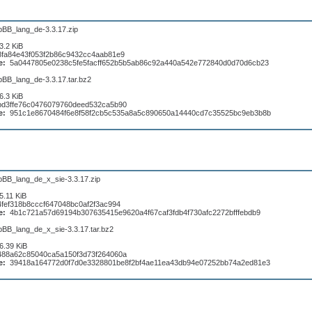
pBB_lang_de-3.3.17.zip
3.2 KiB
8fa84e43f053f2b86c9432cc4aab81e9
e:
5a0447805e0238c5fe5facff652b5b5ab86c92a440a542e772840d0d70d6cb23
pBB_lang_de-3.3.17.tar.bz2
6.3 KiB
bd3ffe76c0476079760deed532ca5b90
e:
951c1e8670484f6e8f58f2cb5c535a8a5c890650a14440cd7c35525bc9eb3b8b
pBB_lang_de_x_sie-3.3.17.zip
5.11 KiB
4fef318b8cccf647048bc0af2f3ac994
e:
4b1c721a57d69194b307635415e9620a4f67caf3fdb4f730afc2272bfffebdb9
pBB_lang_de_x_sie-3.3.17.tar.bz2
6.39 KiB
488a62c85040ca5a150f3d73f264060a
e:
39418a164772d0f7d0e3328801be8f2bf4ae11ea43db94e07252bb74a2ed81e3