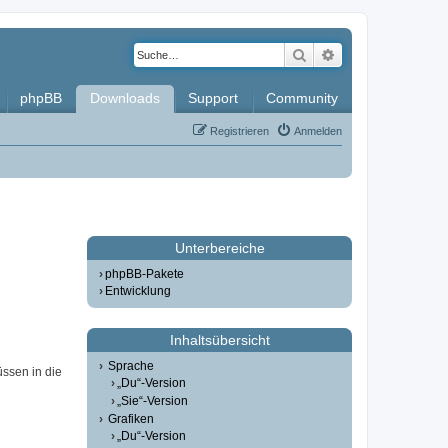
Suche
Erweiterte Such
phpBB
Downloads
Support
Community
Registrieren
Anmelden
Unterbereiche
phpBB-Pakete
Entwicklung
Inhaltsübersicht
Sprache
üssen in die
„Du“-Version
„Sie“-Version
Grafiken
„Du“-Version