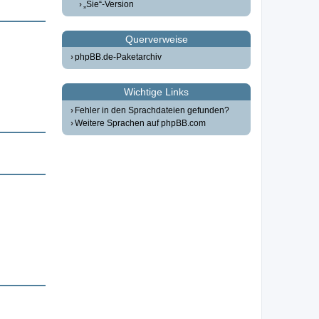
„Sie“-Version
Querverweise
phpBB.de-Paketarchiv
Wichtige Links
Fehler in den Sprachdateien gefunden?
Weitere Sprachen auf phpBB.com