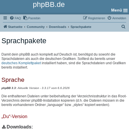
phpBB.de
Menü
FAQ
Pastebin
Registrieren
Anmelden
S
Startseite
Community
Downloads
Sprachpakete
u
Sprachpakete
c
h
e
Damit dein phpBB auch komplett auf Deutsch ist, benötigst du sowohl die
Sprachdateien als auch die deutschen Grafiken. Solltest du bereits unser
deutsches Komplettpaket
installiert haben, sind die Sprachdateien und Grafiken
bereits installiert.
Sprache
phpBB 3.3:
Aktuelle Version - 3.3.17 vom 6.6.2026
Die enthaltenen Dateien unter beibehaltung der Verzeichnisstruktur in das Root-
Verzeichnis deiner phpBB-Installation kopieren (d.h. die Dateien müssen in die
bereits vorhandenen Ordner „language“ bzw. „styles“ kopiert werden).
„Du“-Version
Downloads: