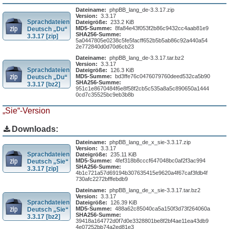
Dateiname:
phpBB_lang_de-3.3.17.zip
Version:
3.3.17
Sprachdateien
Dateigröße:
233.2 KiB
MD5-Summe:
8fa84e43f053f2b86c9432cc4aab81e9
Deutsch „Du“
SHA256-Summe:
3.3.17 [zip]
5a0447805e0238c5fe5facff652b5b5ab86c92a440a54
2e772840d0d70d6cb23
Dateiname:
phpBB_lang_de-3.3.17.tar.bz2
Version:
3.3.17
Sprachdateien
Dateigröße:
126.3 KiB
MD5-Summe:
bd3ffe76c0476079760deed532ca5b90
Deutsch „Du“
SHA256-Summe:
3.3.17 [bz2]
951c1e8670484f6e8f58f2cb5c535a8a5c890650a1444
0cd7c35525bc9eb3b8b
„Sie“-Version
Downloads:
Dateiname:
phpBB_lang_de_x_sie-3.3.17.zip
Version:
3.3.17
Sprachdateien
Dateigröße:
235.11 KiB
MD5-Summe:
4fef318b8cccf647048bc0af2f3ac994
Deutsch „Sie“
SHA256-Summe:
3.3.17 [zip]
4b1c721a57d69194b307635415e9620a4f67caf3fdb4f
730afc2272bfffebdb9
Dateiname:
phpBB_lang_de_x_sie-3.3.17.tar.bz2
Version:
3.3.17
Sprachdateien
Dateigröße:
126.39 KiB
MD5-Summe:
488a62c85040ca5a150f3d73f264060a
Deutsch „Sie“
SHA256-Summe:
3.3.17 [bz2]
39418a164772d0f7d0e3328801be8f2bf4ae11ea43db9
4e07252bb74a2ed81e3