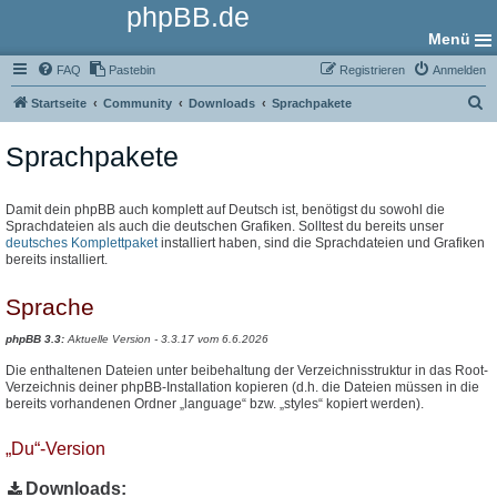
phpBB.de
Menü
FAQ
Pastebin
Registrieren
Anmelden
S
Startseite
Community
Downloads
Sprachpakete
u
Sprachpakete
c
h
e
Damit dein phpBB auch komplett auf Deutsch ist, benötigst du sowohl die
Sprachdateien als auch die deutschen Grafiken. Solltest du bereits unser
deutsches Komplettpaket
installiert haben, sind die Sprachdateien und Grafiken
bereits installiert.
Sprache
phpBB 3.3:
Aktuelle Version - 3.3.17 vom 6.6.2026
Die enthaltenen Dateien unter beibehaltung der Verzeichnisstruktur in das Root-
Verzeichnis deiner phpBB-Installation kopieren (d.h. die Dateien müssen in die
bereits vorhandenen Ordner „language“ bzw. „styles“ kopiert werden).
„Du“-Version
Downloads: