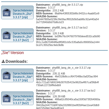
Dateiname:
phpBB_lang_de-3.3.17.zip
Version:
3.3.17
Sprachdateien
Dateigröße:
233.2 KiB
MD5-Summe:
8fa84e43f053f2b86c9432cc4aab81e9
Deutsch „Du“
SHA256-Summe:
3.3.17 [zip]
5a0447805e0238c5fe5facff652b5b5ab86c92a440a54
2e772840d0d70d6cb23
Dateiname:
phpBB_lang_de-3.3.17.tar.bz2
Version:
3.3.17
Sprachdateien
Dateigröße:
126.3 KiB
MD5-Summe:
bd3ffe76c0476079760deed532ca5b90
Deutsch „Du“
SHA256-Summe:
3.3.17 [bz2]
951c1e8670484f6e8f58f2cb5c535a8a5c890650a1444
0cd7c35525bc9eb3b8b
„Sie“-Version
Downloads:
Dateiname:
phpBB_lang_de_x_sie-3.3.17.zip
Version:
3.3.17
Sprachdateien
Dateigröße:
235.11 KiB
MD5-Summe:
4fef318b8cccf647048bc0af2f3ac994
Deutsch „Sie“
SHA256-Summe:
3.3.17 [zip]
4b1c721a57d69194b307635415e9620a4f67caf3fdb4f
730afc2272bfffebdb9
Dateiname:
phpBB_lang_de_x_sie-3.3.17.tar.bz2
Version:
3.3.17
Sprachdateien
Dateigröße:
126.39 KiB
MD5-Summe:
488a62c85040ca5a150f3d73f264060a
Deutsch „Sie“
SHA256-Summe:
3.3.17 [bz2]
39418a164772d0f7d0e3328801be8f2bf4ae11ea43db9
4e07252bb74a2ed81e3