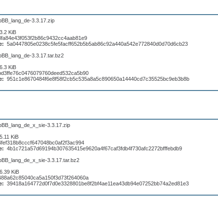
pBB_lang_de-3.3.17.zip
3.2 KiB
8fa84e43f053f2b86c9432cc4aab81e9
e:
5a0447805e0238c5fe5facff652b5b5ab86c92a440a542e772840d0d70d6cb23
pBB_lang_de-3.3.17.tar.bz2
6.3 KiB
bd3ffe76c0476079760deed532ca5b90
e:
951c1e8670484f6e8f58f2cb5c535a8a5c890650a14440cd7c35525bc9eb3b8b
pBB_lang_de_x_sie-3.3.17.zip
5.11 KiB
4fef318b8cccf647048bc0af2f3ac994
e:
4b1c721a57d69194b307635415e9620a4f67caf3fdb4f730afc2272bfffebdb9
pBB_lang_de_x_sie-3.3.17.tar.bz2
6.39 KiB
488a62c85040ca5a150f3d73f264060a
e:
39418a164772d0f7d0e3328801be8f2bf4ae11ea43db94e07252bb74a2ed81e3