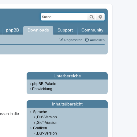
Suche
Erweiterte Such
phpBB
Downloads
Support
Community
Registrieren
Anmelden
Unterbereiche
phpBB-Pakete
Entwicklung
Inhaltsübersicht
Sprache
üssen in die
„Du“-Version
„Sie“-Version
Grafiken
„Du“-Version