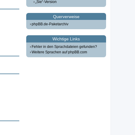
„Sie“-Version
Querverweise
phpBB.de-Paketarchiv
Wichtige Links
Fehler in den Sprachdateien gefunden?
Weitere Sprachen auf phpBB.com