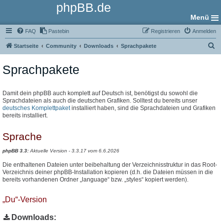
phpBB.de
Menü
FAQ
Pastebin
Registrieren
Anmelden
S
Startseite
Community
Downloads
Sprachpakete
u
Sprachpakete
c
h
e
Damit dein phpBB auch komplett auf Deutsch ist, benötigst du sowohl die
Sprachdateien als auch die deutschen Grafiken. Solltest du bereits unser
deutsches Komplettpaket
installiert haben, sind die Sprachdateien und Grafiken
bereits installiert.
Sprache
phpBB 3.3:
Aktuelle Version - 3.3.17 vom 6.6.2026
Die enthaltenen Dateien unter beibehaltung der Verzeichnisstruktur in das Root-
Verzeichnis deiner phpBB-Installation kopieren (d.h. die Dateien müssen in die
bereits vorhandenen Ordner „language“ bzw. „styles“ kopiert werden).
„Du“-Version
Downloads: