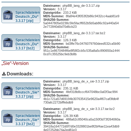
Dateiname:
phpBB_lang_de-3.3.17.zip
Version:
3.3.17
Sprachdateien
Dateigröße:
233.2 KiB
MD5-Summe:
8fa84e43f053f2b86c9432cc4aab81e9
Deutsch „Du“
SHA256-Summe:
3.3.17 [zip]
5a0447805e0238c5fe5facff652b5b5ab86c92a440a54
2e772840d0d70d6cb23
Dateiname:
phpBB_lang_de-3.3.17.tar.bz2
Version:
3.3.17
Sprachdateien
Dateigröße:
126.3 KiB
MD5-Summe:
bd3ffe76c0476079760deed532ca5b90
Deutsch „Du“
SHA256-Summe:
3.3.17 [bz2]
951c1e8670484f6e8f58f2cb5c535a8a5c890650a1444
0cd7c35525bc9eb3b8b
„Sie“-Version
Downloads:
Dateiname:
phpBB_lang_de_x_sie-3.3.17.zip
Version:
3.3.17
Sprachdateien
Dateigröße:
235.11 KiB
MD5-Summe:
4fef318b8cccf647048bc0af2f3ac994
Deutsch „Sie“
SHA256-Summe:
3.3.17 [zip]
4b1c721a57d69194b307635415e9620a4f67caf3fdb4f
730afc2272bfffebdb9
Dateiname:
phpBB_lang_de_x_sie-3.3.17.tar.bz2
Version:
3.3.17
Sprachdateien
Dateigröße:
126.39 KiB
MD5-Summe:
488a62c85040ca5a150f3d73f264060a
Deutsch „Sie“
SHA256-Summe:
3.3.17 [bz2]
39418a164772d0f7d0e3328801be8f2bf4ae11ea43db9
4e07252bb74a2ed81e3