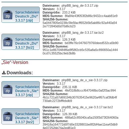
Dateiname:
phpBB_lang_de-3.3.17.zip
Version:
3.3.17
Sprachdateien
Dateigröße:
233.2 KiB
MD5-Summe:
8fa84e43f053f2b86c9432cc4aab81e9
Deutsch „Du“
SHA256-Summe:
3.3.17 [zip]
5a0447805e0238c5fe5facff652b5b5ab86c92a440a54
2e772840d0d70d6cb23
Dateiname:
phpBB_lang_de-3.3.17.tar.bz2
Version:
3.3.17
Sprachdateien
Dateigröße:
126.3 KiB
MD5-Summe:
bd3ffe76c0476079760deed532ca5b90
Deutsch „Du“
SHA256-Summe:
3.3.17 [bz2]
951c1e8670484f6e8f58f2cb5c535a8a5c890650a1444
0cd7c35525bc9eb3b8b
„Sie“-Version
Downloads:
Dateiname:
phpBB_lang_de_x_sie-3.3.17.zip
Version:
3.3.17
Sprachdateien
Dateigröße:
235.11 KiB
MD5-Summe:
4fef318b8cccf647048bc0af2f3ac994
Deutsch „Sie“
SHA256-Summe:
3.3.17 [zip]
4b1c721a57d69194b307635415e9620a4f67caf3fdb4f
730afc2272bfffebdb9
Dateiname:
phpBB_lang_de_x_sie-3.3.17.tar.bz2
Version:
3.3.17
Sprachdateien
Dateigröße:
126.39 KiB
MD5-Summe:
488a62c85040ca5a150f3d73f264060a
Deutsch „Sie“
SHA256-Summe:
3.3.17 [bz2]
39418a164772d0f7d0e3328801be8f2bf4ae11ea43db9
4e07252bb74a2ed81e3