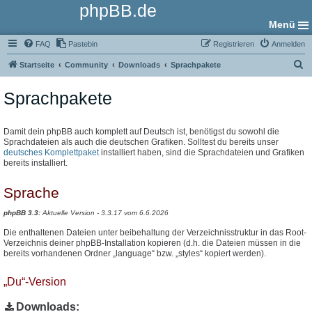
phpBB.de
Menü
FAQ
Pastebin
Registrieren
Anmelden
S
Startseite
Community
Downloads
Sprachpakete
u
Sprachpakete
c
h
e
Damit dein phpBB auch komplett auf Deutsch ist, benötigst du sowohl die
Sprachdateien als auch die deutschen Grafiken. Solltest du bereits unser
deutsches Komplettpaket
installiert haben, sind die Sprachdateien und Grafiken
bereits installiert.
Sprache
phpBB 3.3:
Aktuelle Version - 3.3.17 vom 6.6.2026
Die enthaltenen Dateien unter beibehaltung der Verzeichnisstruktur in das Root-
Verzeichnis deiner phpBB-Installation kopieren (d.h. die Dateien müssen in die
bereits vorhandenen Ordner „language“ bzw. „styles“ kopiert werden).
„Du“-Version
Downloads: