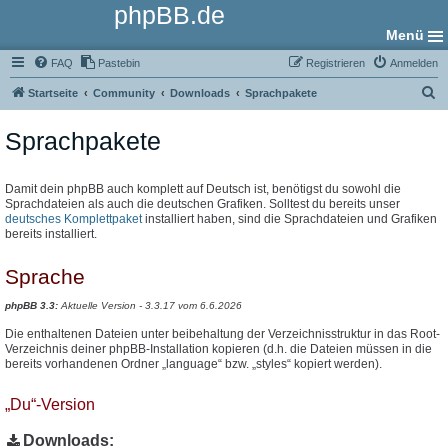
phpBB.de
Menü
FAQ
Pastebin
Registrieren
Anmelden
S
Startseite
Community
Downloads
Sprachpakete
u
Sprachpakete
c
h
e
Damit dein phpBB auch komplett auf Deutsch ist, benötigst du sowohl die
Sprachdateien als auch die deutschen Grafiken. Solltest du bereits unser
deutsches Komplettpaket
installiert haben, sind die Sprachdateien und Grafiken
bereits installiert.
Sprache
phpBB 3.3:
Aktuelle Version - 3.3.17 vom 6.6.2026
Die enthaltenen Dateien unter beibehaltung der Verzeichnisstruktur in das Root-
Verzeichnis deiner phpBB-Installation kopieren (d.h. die Dateien müssen in die
bereits vorhandenen Ordner „language“ bzw. „styles“ kopiert werden).
„Du“-Version
Downloads: