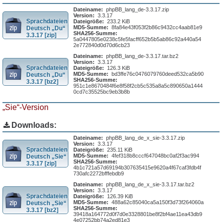
Dateiname:
phpBB_lang_de-3.3.17.zip
Version:
3.3.17
Sprachdateien
Dateigröße:
233.2 KiB
MD5-Summe:
8fa84e43f053f2b86c9432cc4aab81e9
Deutsch „Du“
SHA256-Summe:
3.3.17 [zip]
5a0447805e0238c5fe5facff652b5b5ab86c92a440a54
2e772840d0d70d6cb23
Dateiname:
phpBB_lang_de-3.3.17.tar.bz2
Version:
3.3.17
Sprachdateien
Dateigröße:
126.3 KiB
MD5-Summe:
bd3ffe76c0476079760deed532ca5b90
Deutsch „Du“
SHA256-Summe:
3.3.17 [bz2]
951c1e8670484f6e8f58f2cb5c535a8a5c890650a1444
0cd7c35525bc9eb3b8b
„Sie“-Version
Downloads:
Dateiname:
phpBB_lang_de_x_sie-3.3.17.zip
Version:
3.3.17
Sprachdateien
Dateigröße:
235.11 KiB
MD5-Summe:
4fef318b8cccf647048bc0af2f3ac994
Deutsch „Sie“
SHA256-Summe:
3.3.17 [zip]
4b1c721a57d69194b307635415e9620a4f67caf3fdb4f
730afc2272bfffebdb9
Dateiname:
phpBB_lang_de_x_sie-3.3.17.tar.bz2
Version:
3.3.17
Sprachdateien
Dateigröße:
126.39 KiB
MD5-Summe:
488a62c85040ca5a150f3d73f264060a
Deutsch „Sie“
SHA256-Summe:
3.3.17 [bz2]
39418a164772d0f7d0e3328801be8f2bf4ae11ea43db9
4e07252bb74a2ed81e3