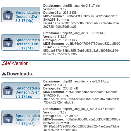
Dateiname:
phpBB_lang_de-3.3.17.zip
Version:
3.3.17
Sprachdateien
Dateigröße:
233.2 KiB
MD5-Summe:
8fa84e43f053f2b86c9432cc4aab81e9
Deutsch „Du“
SHA256-Summe:
3.3.17 [zip]
5a0447805e0238c5fe5facff652b5b5ab86c92a440a54
2e772840d0d70d6cb23
Dateiname:
phpBB_lang_de-3.3.17.tar.bz2
Version:
3.3.17
Sprachdateien
Dateigröße:
126.3 KiB
MD5-Summe:
bd3ffe76c0476079760deed532ca5b90
Deutsch „Du“
SHA256-Summe:
3.3.17 [bz2]
951c1e8670484f6e8f58f2cb5c535a8a5c890650a1444
0cd7c35525bc9eb3b8b
„Sie“-Version
Downloads:
Dateiname:
phpBB_lang_de_x_sie-3.3.17.zip
Version:
3.3.17
Sprachdateien
Dateigröße:
235.11 KiB
MD5-Summe:
4fef318b8cccf647048bc0af2f3ac994
Deutsch „Sie“
SHA256-Summe:
3.3.17 [zip]
4b1c721a57d69194b307635415e9620a4f67caf3fdb4f
730afc2272bfffebdb9
Dateiname:
phpBB_lang_de_x_sie-3.3.17.tar.bz2
Version:
3.3.17
Sprachdateien
Dateigröße:
126.39 KiB
MD5-Summe:
488a62c85040ca5a150f3d73f264060a
Deutsch „Sie“
SHA256-Summe:
3.3.17 [bz2]
39418a164772d0f7d0e3328801be8f2bf4ae11ea43db9
4e07252bb74a2ed81e3