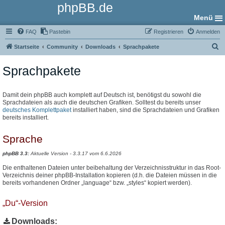
phpBB.de
Menü
FAQ
Pastebin
Registrieren
Anmelden
S
Startseite
Community
Downloads
Sprachpakete
u
Sprachpakete
c
h
e
Damit dein phpBB auch komplett auf Deutsch ist, benötigst du sowohl die
Sprachdateien als auch die deutschen Grafiken. Solltest du bereits unser
deutsches Komplettpaket
installiert haben, sind die Sprachdateien und Grafiken
bereits installiert.
Sprache
phpBB 3.3:
Aktuelle Version - 3.3.17 vom 6.6.2026
Die enthaltenen Dateien unter beibehaltung der Verzeichnisstruktur in das Root-
Verzeichnis deiner phpBB-Installation kopieren (d.h. die Dateien müssen in die
bereits vorhandenen Ordner „language“ bzw. „styles“ kopiert werden).
„Du“-Version
Downloads: