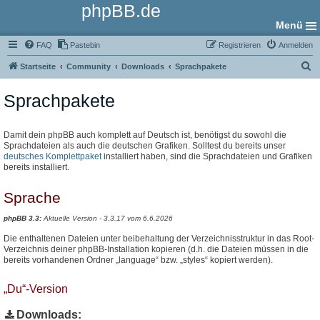
phpBB.de
Menü
FAQ
Pastebin
Registrieren
Anmelden
S
Startseite
Community
Downloads
Sprachpakete
u
Sprachpakete
c
h
e
Damit dein phpBB auch komplett auf Deutsch ist, benötigst du sowohl die
Sprachdateien als auch die deutschen Grafiken. Solltest du bereits unser
deutsches Komplettpaket
installiert haben, sind die Sprachdateien und Grafiken
bereits installiert.
Sprache
phpBB 3.3:
Aktuelle Version - 3.3.17 vom 6.6.2026
Die enthaltenen Dateien unter beibehaltung der Verzeichnisstruktur in das Root-
Verzeichnis deiner phpBB-Installation kopieren (d.h. die Dateien müssen in die
bereits vorhandenen Ordner „language“ bzw. „styles“ kopiert werden).
„Du“-Version
Downloads: