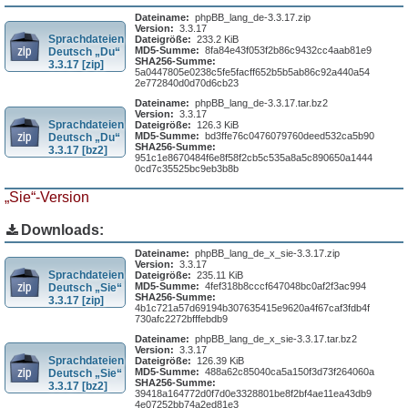
Dateiname:
phpBB_lang_de-3.3.17.zip
Version:
3.3.17
Sprachdateien
Dateigröße:
233.2 KiB
MD5-Summe:
8fa84e43f053f2b86c9432cc4aab81e9
Deutsch „Du“
SHA256-Summe:
3.3.17 [zip]
5a0447805e0238c5fe5facff652b5b5ab86c92a440a54
2e772840d0d70d6cb23
Dateiname:
phpBB_lang_de-3.3.17.tar.bz2
Version:
3.3.17
Sprachdateien
Dateigröße:
126.3 KiB
MD5-Summe:
bd3ffe76c0476079760deed532ca5b90
Deutsch „Du“
SHA256-Summe:
3.3.17 [bz2]
951c1e8670484f6e8f58f2cb5c535a8a5c890650a1444
0cd7c35525bc9eb3b8b
„Sie“-Version
Downloads:
Dateiname:
phpBB_lang_de_x_sie-3.3.17.zip
Version:
3.3.17
Sprachdateien
Dateigröße:
235.11 KiB
MD5-Summe:
4fef318b8cccf647048bc0af2f3ac994
Deutsch „Sie“
SHA256-Summe:
3.3.17 [zip]
4b1c721a57d69194b307635415e9620a4f67caf3fdb4f
730afc2272bfffebdb9
Dateiname:
phpBB_lang_de_x_sie-3.3.17.tar.bz2
Version:
3.3.17
Sprachdateien
Dateigröße:
126.39 KiB
MD5-Summe:
488a62c85040ca5a150f3d73f264060a
Deutsch „Sie“
SHA256-Summe:
3.3.17 [bz2]
39418a164772d0f7d0e3328801be8f2bf4ae11ea43db9
4e07252bb74a2ed81e3