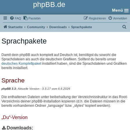
phpBB.de
Menü
FAQ
Pastebin
Registrieren
Anmelden
S
Startseite
Community
Downloads
Sprachpakete
u
Sprachpakete
c
h
e
Damit dein phpBB auch komplett auf Deutsch ist, benötigst du sowohl die
Sprachdateien als auch die deutschen Grafiken. Solltest du bereits unser
deutsches Komplettpaket
installiert haben, sind die Sprachdateien und Grafiken
bereits installiert.
Sprache
phpBB 3.3:
Aktuelle Version - 3.3.17 vom 6.6.2026
Die enthaltenen Dateien unter beibehaltung der Verzeichnisstruktur in das Root-
Verzeichnis deiner phpBB-Installation kopieren (d.h. die Dateien müssen in die
bereits vorhandenen Ordner „language“ bzw. „styles“ kopiert werden).
„Du“-Version
Downloads: