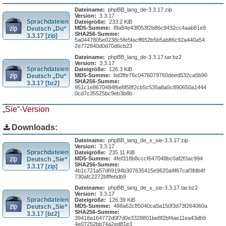
Dateiname:
phpBB_lang_de-3.3.17.zip
Version:
3.3.17
Sprachdateien
Dateigröße:
233.2 KiB
MD5-Summe:
8fa84e43f053f2b86c9432cc4aab81e9
Deutsch „Du“
SHA256-Summe:
3.3.17 [zip]
5a0447805e0238c5fe5facff652b5b5ab86c92a440a54
2e772840d0d70d6cb23
Dateiname:
phpBB_lang_de-3.3.17.tar.bz2
Version:
3.3.17
Sprachdateien
Dateigröße:
126.3 KiB
MD5-Summe:
bd3ffe76c0476079760deed532ca5b90
Deutsch „Du“
SHA256-Summe:
3.3.17 [bz2]
951c1e8670484f6e8f58f2cb5c535a8a5c890650a1444
0cd7c35525bc9eb3b8b
„Sie“-Version
Downloads:
Dateiname:
phpBB_lang_de_x_sie-3.3.17.zip
Version:
3.3.17
Sprachdateien
Dateigröße:
235.11 KiB
MD5-Summe:
4fef318b8cccf647048bc0af2f3ac994
Deutsch „Sie“
SHA256-Summe:
3.3.17 [zip]
4b1c721a57d69194b307635415e9620a4f67caf3fdb4f
730afc2272bfffebdb9
Dateiname:
phpBB_lang_de_x_sie-3.3.17.tar.bz2
Version:
3.3.17
Sprachdateien
Dateigröße:
126.39 KiB
MD5-Summe:
488a62c85040ca5a150f3d73f264060a
Deutsch „Sie“
SHA256-Summe:
3.3.17 [bz2]
39418a164772d0f7d0e3328801be8f2bf4ae11ea43db9
4e07252bb74a2ed81e3