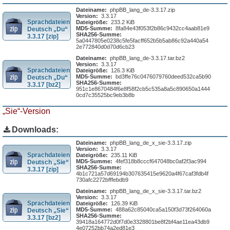
Dateiname:
phpBB_lang_de-3.3.17.zip
Version:
3.3.17
Sprachdateien
Dateigröße:
233.2 KiB
MD5-Summe:
8fa84e43f053f2b86c9432cc4aab81e9
Deutsch „Du“
SHA256-Summe:
3.3.17 [zip]
5a0447805e0238c5fe5facff652b5b5ab86c92a440a54
2e772840d0d70d6cb23
Dateiname:
phpBB_lang_de-3.3.17.tar.bz2
Version:
3.3.17
Sprachdateien
Dateigröße:
126.3 KiB
MD5-Summe:
bd3ffe76c0476079760deed532ca5b90
Deutsch „Du“
SHA256-Summe:
3.3.17 [bz2]
951c1e8670484f6e8f58f2cb5c535a8a5c890650a1444
0cd7c35525bc9eb3b8b
„Sie“-Version
Downloads:
Dateiname:
phpBB_lang_de_x_sie-3.3.17.zip
Version:
3.3.17
Sprachdateien
Dateigröße:
235.11 KiB
MD5-Summe:
4fef318b8cccf647048bc0af2f3ac994
Deutsch „Sie“
SHA256-Summe:
3.3.17 [zip]
4b1c721a57d69194b307635415e9620a4f67caf3fdb4f
730afc2272bfffebdb9
Dateiname:
phpBB_lang_de_x_sie-3.3.17.tar.bz2
Version:
3.3.17
Sprachdateien
Dateigröße:
126.39 KiB
MD5-Summe:
488a62c85040ca5a150f3d73f264060a
Deutsch „Sie“
SHA256-Summe:
3.3.17 [bz2]
39418a164772d0f7d0e3328801be8f2bf4ae11ea43db9
4e07252bb74a2ed81e3