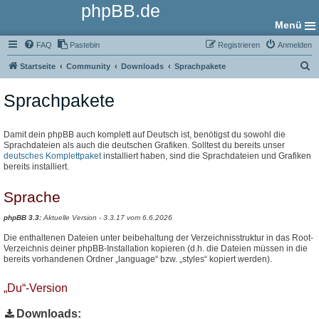
phpBB.de
Menü
FAQ
Pastebin
Registrieren
Anmelden
S
Startseite
Community
Downloads
Sprachpakete
u
Sprachpakete
c
h
e
Damit dein phpBB auch komplett auf Deutsch ist, benötigst du sowohl die
Sprachdateien als auch die deutschen Grafiken. Solltest du bereits unser
deutsches Komplettpaket
installiert haben, sind die Sprachdateien und Grafiken
bereits installiert.
Sprache
phpBB 3.3:
Aktuelle Version - 3.3.17 vom 6.6.2026
Die enthaltenen Dateien unter beibehaltung der Verzeichnisstruktur in das Root-
Verzeichnis deiner phpBB-Installation kopieren (d.h. die Dateien müssen in die
bereits vorhandenen Ordner „language“ bzw. „styles“ kopiert werden).
„Du“-Version
Downloads: