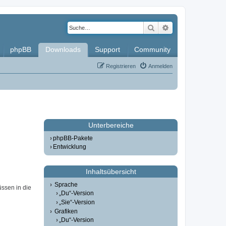
Suche
Erweiterte Such
phpBB
Downloads
Support
Community
Registrieren
Anmelden
Unterbereiche
phpBB-Pakete
Entwicklung
Inhaltsübersicht
Sprache
üssen in die
„Du“-Version
„Sie“-Version
Grafiken
„Du“-Version