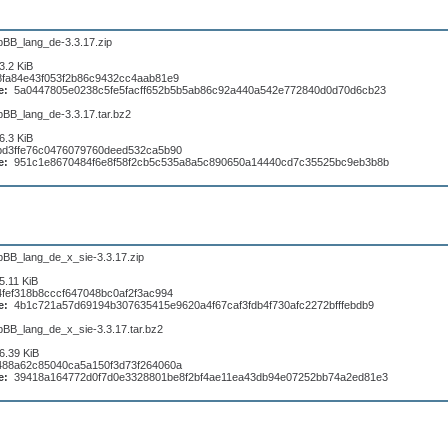
pBB_lang_de-3.3.17.zip
3.2 KiB
8fa84e43f053f2b86c9432cc4aab81e9
e:
5a0447805e0238c5fe5facff652b5b5ab86c92a440a542e772840d0d70d6cb23
pBB_lang_de-3.3.17.tar.bz2
6.3 KiB
bd3ffe76c0476079760deed532ca5b90
e:
951c1e8670484f6e8f58f2cb5c535a8a5c890650a14440cd7c35525bc9eb3b8b
pBB_lang_de_x_sie-3.3.17.zip
5.11 KiB
4fef318b8cccf647048bc0af2f3ac994
e:
4b1c721a57d69194b307635415e9620a4f67caf3fdb4f730afc2272bfffebdb9
pBB_lang_de_x_sie-3.3.17.tar.bz2
6.39 KiB
488a62c85040ca5a150f3d73f264060a
e:
39418a164772d0f7d0e3328801be8f2bf4ae11ea43db94e07252bb74a2ed81e3