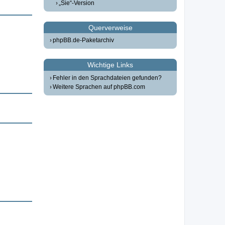
„Sie“-Version
Querverweise
phpBB.de-Paketarchiv
Wichtige Links
Fehler in den Sprachdateien gefunden?
Weitere Sprachen auf phpBB.com