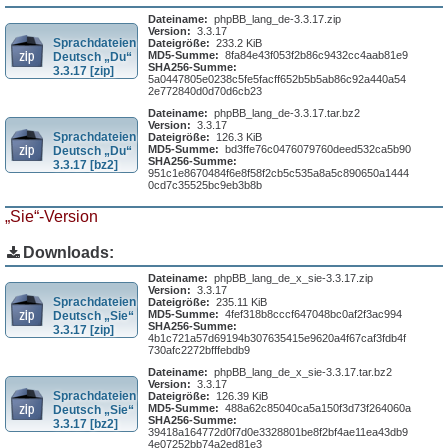
Dateiname:
phpBB_lang_de-3.3.17.zip
Version:
3.3.17
Sprachdateien
Dateigröße:
233.2 KiB
MD5-Summe:
8fa84e43f053f2b86c9432cc4aab81e9
Deutsch „Du“
SHA256-Summe:
3.3.17 [zip]
5a0447805e0238c5fe5facff652b5b5ab86c92a440a54
2e772840d0d70d6cb23
Dateiname:
phpBB_lang_de-3.3.17.tar.bz2
Version:
3.3.17
Sprachdateien
Dateigröße:
126.3 KiB
MD5-Summe:
bd3ffe76c0476079760deed532ca5b90
Deutsch „Du“
SHA256-Summe:
3.3.17 [bz2]
951c1e8670484f6e8f58f2cb5c535a8a5c890650a1444
0cd7c35525bc9eb3b8b
„Sie“-Version
Downloads:
Dateiname:
phpBB_lang_de_x_sie-3.3.17.zip
Version:
3.3.17
Sprachdateien
Dateigröße:
235.11 KiB
MD5-Summe:
4fef318b8cccf647048bc0af2f3ac994
Deutsch „Sie“
SHA256-Summe:
3.3.17 [zip]
4b1c721a57d69194b307635415e9620a4f67caf3fdb4f
730afc2272bfffebdb9
Dateiname:
phpBB_lang_de_x_sie-3.3.17.tar.bz2
Version:
3.3.17
Sprachdateien
Dateigröße:
126.39 KiB
MD5-Summe:
488a62c85040ca5a150f3d73f264060a
Deutsch „Sie“
SHA256-Summe:
3.3.17 [bz2]
39418a164772d0f7d0e3328801be8f2bf4ae11ea43db9
4e07252bb74a2ed81e3