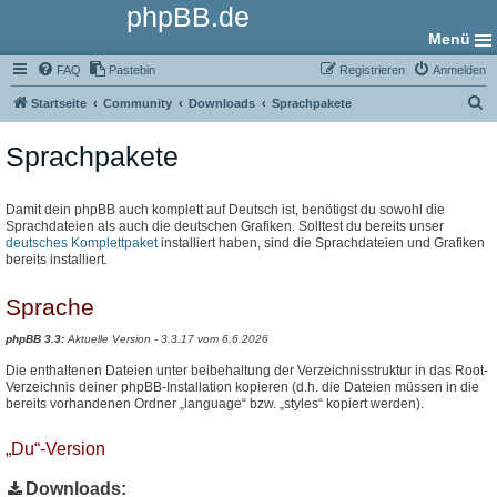
phpBB.de
Menü
FAQ
Pastebin
Registrieren
Anmelden
S
Startseite
Community
Downloads
Sprachpakete
u
Sprachpakete
c
h
e
Damit dein phpBB auch komplett auf Deutsch ist, benötigst du sowohl die
Sprachdateien als auch die deutschen Grafiken. Solltest du bereits unser
deutsches Komplettpaket
installiert haben, sind die Sprachdateien und Grafiken
bereits installiert.
Sprache
phpBB 3.3:
Aktuelle Version - 3.3.17 vom 6.6.2026
Die enthaltenen Dateien unter beibehaltung der Verzeichnisstruktur in das Root-
Verzeichnis deiner phpBB-Installation kopieren (d.h. die Dateien müssen in die
bereits vorhandenen Ordner „language“ bzw. „styles“ kopiert werden).
„Du“-Version
Downloads: