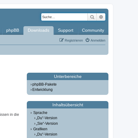
Suche
Erweiterte Such
phpBB
Downloads
Support
Community
Registrieren
Anmelden
Unterbereiche
phpBB-Pakete
Entwicklung
Inhaltsübersicht
Sprache
üssen in die
„Du“-Version
„Sie“-Version
Grafiken
„Du“-Version