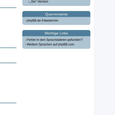
„Sie“-Version
Querverweise
phpBB.de-Paketarchiv
Wichtige Links
Fehler in den Sprachdateien gefunden?
Weitere Sprachen auf phpBB.com