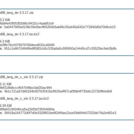
pBB_lang_de-3.3.17.zip
3.2 KiB
8fa84e43f053f2b86c9432cc4aab81e9
e:
5a0447805e0238c5fe5facff652b5b5ab86c92a440a542e772840d0d70d6cb23
pBB_lang_de-3.3.17.tar.bz2
6.3 KiB
bd3ffe76c0476079760deed532ca5b90
e:
951c1e8670484f6e8f58f2cb5c535a8a5c890650a14440cd7c35525bc9eb3b8b
pBB_lang_de_x_sie-3.3.17.zip
5.11 KiB
4fef318b8cccf647048bc0af2f3ac994
e:
4b1c721a57d69194b307635415e9620a4f67caf3fdb4f730afc2272bfffebdb9
pBB_lang_de_x_sie-3.3.17.tar.bz2
6.39 KiB
488a62c85040ca5a150f3d73f264060a
e:
39418a164772d0f7d0e3328801be8f2bf4ae11ea43db94e07252bb74a2ed81e3