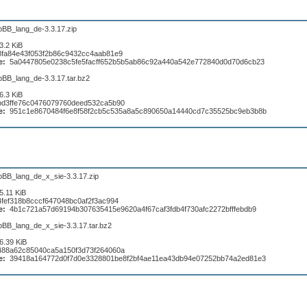
pBB_lang_de-3.3.17.zip
3.2 KiB
8fa84e43f053f2b86c9432cc4aab81e9
e:
5a0447805e0238c5fe5facff652b5b5ab86c92a440a542e772840d0d70d6cb23
pBB_lang_de-3.3.17.tar.bz2
6.3 KiB
bd3ffe76c0476079760deed532ca5b90
e:
951c1e8670484f6e8f58f2cb5c535a8a5c890650a14440cd7c35525bc9eb3b8b
pBB_lang_de_x_sie-3.3.17.zip
5.11 KiB
4fef318b8cccf647048bc0af2f3ac994
e:
4b1c721a57d69194b307635415e9620a4f67caf3fdb4f730afc2272bfffebdb9
pBB_lang_de_x_sie-3.3.17.tar.bz2
6.39 KiB
488a62c85040ca5a150f3d73f264060a
e:
39418a164772d0f7d0e3328801be8f2bf4ae11ea43db94e07252bb74a2ed81e3