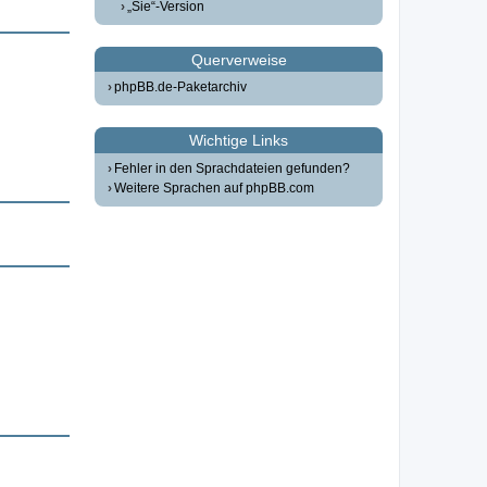
„Sie“-Version
Querverweise
phpBB.de-Paketarchiv
Wichtige Links
Fehler in den Sprachdateien gefunden?
Weitere Sprachen auf phpBB.com