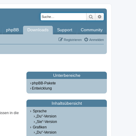
Suche
Erweiterte Such
phpBB
Downloads
Support
Community
Registrieren
Anmelden
Unterbereiche
phpBB-Pakete
Entwicklung
Inhaltsübersicht
Sprache
üssen in die
„Du“-Version
„Sie“-Version
Grafiken
„Du“-Version