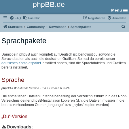
phpBB.de
Menü
FAQ
Pastebin
Registrieren
Anmelden
S
Startseite
Community
Downloads
Sprachpakete
u
Sprachpakete
c
h
e
Damit dein phpBB auch komplett auf Deutsch ist, benötigst du sowohl die
Sprachdateien als auch die deutschen Grafiken. Solltest du bereits unser
deutsches Komplettpaket
installiert haben, sind die Sprachdateien und Grafiken
bereits installiert.
Sprache
phpBB 3.3:
Aktuelle Version - 3.3.17 vom 6.6.2026
Die enthaltenen Dateien unter beibehaltung der Verzeichnisstruktur in das Root-
Verzeichnis deiner phpBB-Installation kopieren (d.h. die Dateien müssen in die
bereits vorhandenen Ordner „language“ bzw. „styles“ kopiert werden).
„Du“-Version
Downloads: