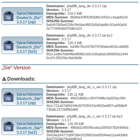
Dateiname:
phpBB_lang_de-3.3.17.zip
Version:
3.3.17
Sprachdateien
Dateigröße:
233.2 KiB
MD5-Summe:
8fa84e43f053f2b86c9432cc4aab81e9
Deutsch „Du“
SHA256-Summe:
3.3.17 [zip]
5a0447805e0238c5fe5facff652b5b5ab86c92a440a54
2e772840d0d70d6cb23
Dateiname:
phpBB_lang_de-3.3.17.tar.bz2
Version:
3.3.17
Sprachdateien
Dateigröße:
126.3 KiB
MD5-Summe:
bd3ffe76c0476079760deed532ca5b90
Deutsch „Du“
SHA256-Summe:
3.3.17 [bz2]
951c1e8670484f6e8f58f2cb5c535a8a5c890650a1444
0cd7c35525bc9eb3b8b
„Sie“-Version
Downloads:
Dateiname:
phpBB_lang_de_x_sie-3.3.17.zip
Version:
3.3.17
Sprachdateien
Dateigröße:
235.11 KiB
MD5-Summe:
4fef318b8cccf647048bc0af2f3ac994
Deutsch „Sie“
SHA256-Summe:
3.3.17 [zip]
4b1c721a57d69194b307635415e9620a4f67caf3fdb4f
730afc2272bfffebdb9
Dateiname:
phpBB_lang_de_x_sie-3.3.17.tar.bz2
Version:
3.3.17
Sprachdateien
Dateigröße:
126.39 KiB
MD5-Summe:
488a62c85040ca5a150f3d73f264060a
Deutsch „Sie“
SHA256-Summe:
3.3.17 [bz2]
39418a164772d0f7d0e3328801be8f2bf4ae11ea43db9
4e07252bb74a2ed81e3