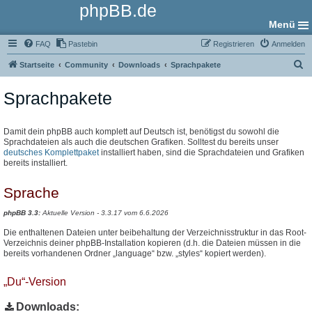
phpBB.de
Menü
FAQ
Pastebin
Registrieren
Anmelden
S
Startseite
Community
Downloads
Sprachpakete
u
Sprachpakete
c
h
e
Damit dein phpBB auch komplett auf Deutsch ist, benötigst du sowohl die
Sprachdateien als auch die deutschen Grafiken. Solltest du bereits unser
deutsches Komplettpaket
installiert haben, sind die Sprachdateien und Grafiken
bereits installiert.
Sprache
phpBB 3.3:
Aktuelle Version - 3.3.17 vom 6.6.2026
Die enthaltenen Dateien unter beibehaltung der Verzeichnisstruktur in das Root-
Verzeichnis deiner phpBB-Installation kopieren (d.h. die Dateien müssen in die
bereits vorhandenen Ordner „language“ bzw. „styles“ kopiert werden).
„Du“-Version
Downloads: