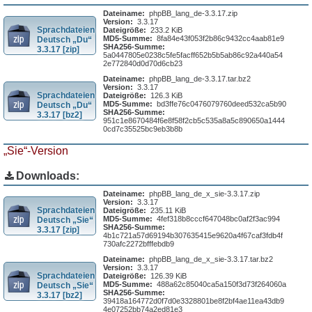
Dateiname:
phpBB_lang_de-3.3.17.zip
Version:
3.3.17
Sprachdateien
Dateigröße:
233.2 KiB
MD5-Summe:
8fa84e43f053f2b86c9432cc4aab81e9
Deutsch „Du“
SHA256-Summe:
3.3.17 [zip]
5a0447805e0238c5fe5facff652b5b5ab86c92a440a54
2e772840d0d70d6cb23
Dateiname:
phpBB_lang_de-3.3.17.tar.bz2
Version:
3.3.17
Sprachdateien
Dateigröße:
126.3 KiB
MD5-Summe:
bd3ffe76c0476079760deed532ca5b90
Deutsch „Du“
SHA256-Summe:
3.3.17 [bz2]
951c1e8670484f6e8f58f2cb5c535a8a5c890650a1444
0cd7c35525bc9eb3b8b
„Sie“-Version
Downloads:
Dateiname:
phpBB_lang_de_x_sie-3.3.17.zip
Version:
3.3.17
Sprachdateien
Dateigröße:
235.11 KiB
MD5-Summe:
4fef318b8cccf647048bc0af2f3ac994
Deutsch „Sie“
SHA256-Summe:
3.3.17 [zip]
4b1c721a57d69194b307635415e9620a4f67caf3fdb4f
730afc2272bfffebdb9
Dateiname:
phpBB_lang_de_x_sie-3.3.17.tar.bz2
Version:
3.3.17
Sprachdateien
Dateigröße:
126.39 KiB
MD5-Summe:
488a62c85040ca5a150f3d73f264060a
Deutsch „Sie“
SHA256-Summe:
3.3.17 [bz2]
39418a164772d0f7d0e3328801be8f2bf4ae11ea43db9
4e07252bb74a2ed81e3