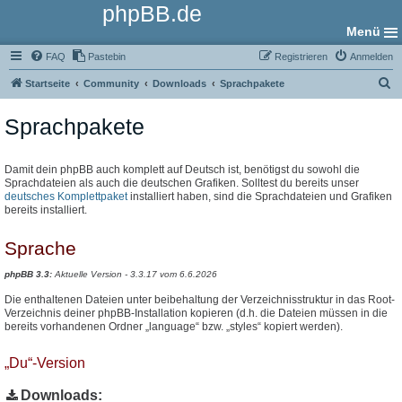
phpBB.de
Menü
FAQ
Pastebin
Registrieren
Anmelden
S
Startseite
Community
Downloads
Sprachpakete
u
Sprachpakete
c
h
e
Damit dein phpBB auch komplett auf Deutsch ist, benötigst du sowohl die
Sprachdateien als auch die deutschen Grafiken. Solltest du bereits unser
deutsches Komplettpaket
installiert haben, sind die Sprachdateien und Grafiken
bereits installiert.
Sprache
phpBB 3.3:
Aktuelle Version - 3.3.17 vom 6.6.2026
Die enthaltenen Dateien unter beibehaltung der Verzeichnisstruktur in das Root-
Verzeichnis deiner phpBB-Installation kopieren (d.h. die Dateien müssen in die
bereits vorhandenen Ordner „language“ bzw. „styles“ kopiert werden).
„Du“-Version
Downloads: