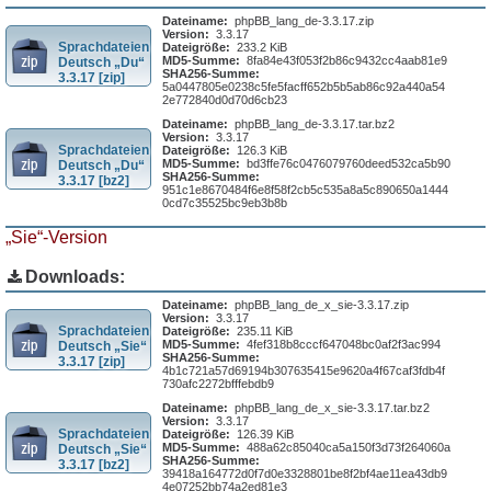
Dateiname:
phpBB_lang_de-3.3.17.zip
Version:
3.3.17
Sprachdateien
Dateigröße:
233.2 KiB
MD5-Summe:
8fa84e43f053f2b86c9432cc4aab81e9
Deutsch „Du“
SHA256-Summe:
3.3.17 [zip]
5a0447805e0238c5fe5facff652b5b5ab86c92a440a54
2e772840d0d70d6cb23
Dateiname:
phpBB_lang_de-3.3.17.tar.bz2
Version:
3.3.17
Sprachdateien
Dateigröße:
126.3 KiB
MD5-Summe:
bd3ffe76c0476079760deed532ca5b90
Deutsch „Du“
SHA256-Summe:
3.3.17 [bz2]
951c1e8670484f6e8f58f2cb5c535a8a5c890650a1444
0cd7c35525bc9eb3b8b
„Sie“-Version
Downloads:
Dateiname:
phpBB_lang_de_x_sie-3.3.17.zip
Version:
3.3.17
Sprachdateien
Dateigröße:
235.11 KiB
MD5-Summe:
4fef318b8cccf647048bc0af2f3ac994
Deutsch „Sie“
SHA256-Summe:
3.3.17 [zip]
4b1c721a57d69194b307635415e9620a4f67caf3fdb4f
730afc2272bfffebdb9
Dateiname:
phpBB_lang_de_x_sie-3.3.17.tar.bz2
Version:
3.3.17
Sprachdateien
Dateigröße:
126.39 KiB
MD5-Summe:
488a62c85040ca5a150f3d73f264060a
Deutsch „Sie“
SHA256-Summe:
3.3.17 [bz2]
39418a164772d0f7d0e3328801be8f2bf4ae11ea43db9
4e07252bb74a2ed81e3