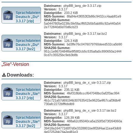
Dateiname:
phpBB_lang_de-3.3.17.zip
Version:
3.3.17
Sprachdateien
Dateigröße:
233.2 KiB
MD5-Summe:
8fa84e43f053f2b86c9432cc4aab81e9
Deutsch „Du“
SHA256-Summe:
3.3.17 [zip]
5a0447805e0238c5fe5facff652b5b5ab86c92a440a54
2e772840d0d70d6cb23
Dateiname:
phpBB_lang_de-3.3.17.tar.bz2
Version:
3.3.17
Sprachdateien
Dateigröße:
126.3 KiB
MD5-Summe:
bd3ffe76c0476079760deed532ca5b90
Deutsch „Du“
SHA256-Summe:
3.3.17 [bz2]
951c1e8670484f6e8f58f2cb5c535a8a5c890650a1444
0cd7c35525bc9eb3b8b
„Sie“-Version
Downloads:
Dateiname:
phpBB_lang_de_x_sie-3.3.17.zip
Version:
3.3.17
Sprachdateien
Dateigröße:
235.11 KiB
MD5-Summe:
4fef318b8cccf647048bc0af2f3ac994
Deutsch „Sie“
SHA256-Summe:
3.3.17 [zip]
4b1c721a57d69194b307635415e9620a4f67caf3fdb4f
730afc2272bfffebdb9
Dateiname:
phpBB_lang_de_x_sie-3.3.17.tar.bz2
Version:
3.3.17
Sprachdateien
Dateigröße:
126.39 KiB
MD5-Summe:
488a62c85040ca5a150f3d73f264060a
Deutsch „Sie“
SHA256-Summe:
3.3.17 [bz2]
39418a164772d0f7d0e3328801be8f2bf4ae11ea43db9
4e07252bb74a2ed81e3