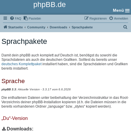
phpBB.de
Menü
FAQ
Pastebin
Registrieren
Anmelden
S
Startseite
Community
Downloads
Sprachpakete
u
Sprachpakete
c
h
e
Damit dein phpBB auch komplett auf Deutsch ist, benötigst du sowohl die
Sprachdateien als auch die deutschen Grafiken. Solltest du bereits unser
deutsches Komplettpaket
installiert haben, sind die Sprachdateien und Grafiken
bereits installiert.
Sprache
phpBB 3.3:
Aktuelle Version - 3.3.17 vom 6.6.2026
Die enthaltenen Dateien unter beibehaltung der Verzeichnisstruktur in das Root-
Verzeichnis deiner phpBB-Installation kopieren (d.h. die Dateien müssen in die
bereits vorhandenen Ordner „language“ bzw. „styles“ kopiert werden).
„Du“-Version
Downloads: