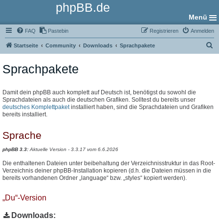
phpBB.de
Menü
FAQ
Pastebin
Registrieren
Anmelden
S
Startseite
Community
Downloads
Sprachpakete
u
Sprachpakete
c
h
e
Damit dein phpBB auch komplett auf Deutsch ist, benötigst du sowohl die
Sprachdateien als auch die deutschen Grafiken. Solltest du bereits unser
deutsches Komplettpaket
installiert haben, sind die Sprachdateien und Grafiken
bereits installiert.
Sprache
phpBB 3.3:
Aktuelle Version - 3.3.17 vom 6.6.2026
Die enthaltenen Dateien unter beibehaltung der Verzeichnisstruktur in das Root-
Verzeichnis deiner phpBB-Installation kopieren (d.h. die Dateien müssen in die
bereits vorhandenen Ordner „language“ bzw. „styles“ kopiert werden).
„Du“-Version
Downloads: