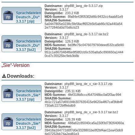
Dateiname:
phpBB_lang_de-3.3.17.zip
Version:
3.3.17
Sprachdateien
Dateigröße:
233.2 KiB
MD5-Summe:
8fa84e43f053f2b86c9432cc4aab81e9
Deutsch „Du“
SHA256-Summe:
3.3.17 [zip]
5a0447805e0238c5fe5facff652b5b5ab86c92a440a54
2e772840d0d70d6cb23
Dateiname:
phpBB_lang_de-3.3.17.tar.bz2
Version:
3.3.17
Sprachdateien
Dateigröße:
126.3 KiB
MD5-Summe:
bd3ffe76c0476079760deed532ca5b90
Deutsch „Du“
SHA256-Summe:
3.3.17 [bz2]
951c1e8670484f6e8f58f2cb5c535a8a5c890650a1444
0cd7c35525bc9eb3b8b
„Sie“-Version
Downloads:
Dateiname:
phpBB_lang_de_x_sie-3.3.17.zip
Version:
3.3.17
Sprachdateien
Dateigröße:
235.11 KiB
MD5-Summe:
4fef318b8cccf647048bc0af2f3ac994
Deutsch „Sie“
SHA256-Summe:
3.3.17 [zip]
4b1c721a57d69194b307635415e9620a4f67caf3fdb4f
730afc2272bfffebdb9
Dateiname:
phpBB_lang_de_x_sie-3.3.17.tar.bz2
Version:
3.3.17
Sprachdateien
Dateigröße:
126.39 KiB
MD5-Summe:
488a62c85040ca5a150f3d73f264060a
Deutsch „Sie“
SHA256-Summe:
3.3.17 [bz2]
39418a164772d0f7d0e3328801be8f2bf4ae11ea43db9
4e07252bb74a2ed81e3