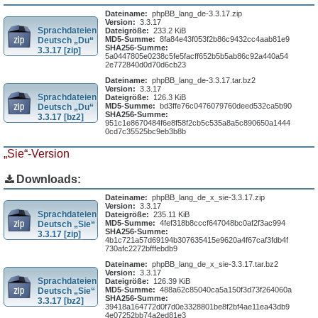
Dateiname:
phpBB_lang_de-3.3.17.zip
Version:
3.3.17
Sprachdateien
Dateigröße:
233.2 KiB
MD5-Summe:
8fa84e43f053f2b86c9432cc4aab81e9
Deutsch „Du“
SHA256-Summe:
3.3.17 [zip]
5a0447805e0238c5fe5facff652b5b5ab86c92a440a54
2e772840d0d70d6cb23
Dateiname:
phpBB_lang_de-3.3.17.tar.bz2
Version:
3.3.17
Sprachdateien
Dateigröße:
126.3 KiB
MD5-Summe:
bd3ffe76c0476079760deed532ca5b90
Deutsch „Du“
SHA256-Summe:
3.3.17 [bz2]
951c1e8670484f6e8f58f2cb5c535a8a5c890650a1444
0cd7c35525bc9eb3b8b
„Sie“-Version
Downloads:
Dateiname:
phpBB_lang_de_x_sie-3.3.17.zip
Version:
3.3.17
Sprachdateien
Dateigröße:
235.11 KiB
MD5-Summe:
4fef318b8cccf647048bc0af2f3ac994
Deutsch „Sie“
SHA256-Summe:
3.3.17 [zip]
4b1c721a57d69194b307635415e9620a4f67caf3fdb4f
730afc2272bfffebdb9
Dateiname:
phpBB_lang_de_x_sie-3.3.17.tar.bz2
Version:
3.3.17
Sprachdateien
Dateigröße:
126.39 KiB
MD5-Summe:
488a62c85040ca5a150f3d73f264060a
Deutsch „Sie“
SHA256-Summe:
3.3.17 [bz2]
39418a164772d0f7d0e3328801be8f2bf4ae11ea43db9
4e07252bb74a2ed81e3