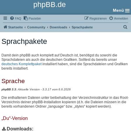
phpBB.de
Menü
FAQ
Pastebin
Registrieren
Anmelden
S
Startseite
Community
Downloads
Sprachpakete
u
Sprachpakete
c
h
e
Damit dein phpBB auch komplett auf Deutsch ist, benötigst du sowohl die
Sprachdateien als auch die deutschen Grafiken. Solltest du bereits unser
deutsches Komplettpaket
installiert haben, sind die Sprachdateien und Grafiken
bereits installiert.
Sprache
phpBB 3.3:
Aktuelle Version - 3.3.17 vom 6.6.2026
Die enthaltenen Dateien unter beibehaltung der Verzeichnisstruktur in das Root-
Verzeichnis deiner phpBB-Installation kopieren (d.h. die Dateien müssen in die
bereits vorhandenen Ordner „language“ bzw. „styles“ kopiert werden).
„Du“-Version
Downloads: