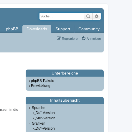
Suche
Erweiterte Such
phpBB
Downloads
Support
Community
Registrieren
Anmelden
Unterbereiche
phpBB-Pakete
Entwicklung
Inhaltsübersicht
Sprache
üssen in die
„Du“-Version
„Sie“-Version
Grafiken
„Du“-Version