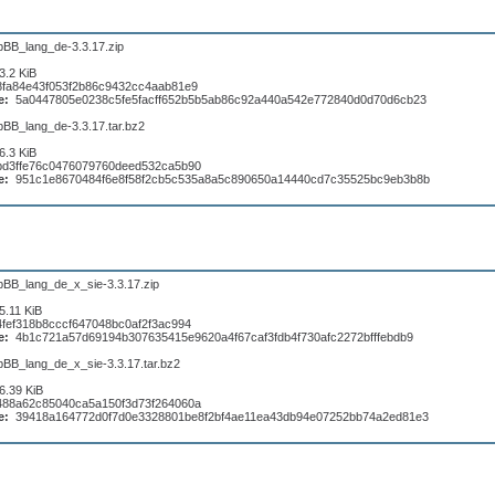
pBB_lang_de-3.3.17.zip
3.2 KiB
8fa84e43f053f2b86c9432cc4aab81e9
e:
5a0447805e0238c5fe5facff652b5b5ab86c92a440a542e772840d0d70d6cb23
pBB_lang_de-3.3.17.tar.bz2
6.3 KiB
bd3ffe76c0476079760deed532ca5b90
e:
951c1e8670484f6e8f58f2cb5c535a8a5c890650a14440cd7c35525bc9eb3b8b
pBB_lang_de_x_sie-3.3.17.zip
5.11 KiB
4fef318b8cccf647048bc0af2f3ac994
e:
4b1c721a57d69194b307635415e9620a4f67caf3fdb4f730afc2272bfffebdb9
pBB_lang_de_x_sie-3.3.17.tar.bz2
6.39 KiB
488a62c85040ca5a150f3d73f264060a
e:
39418a164772d0f7d0e3328801be8f2bf4ae11ea43db94e07252bb74a2ed81e3