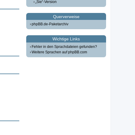
„Sie“-Version
Querverweise
phpBB.de-Paketarchiv
Wichtige Links
Fehler in den Sprachdateien gefunden?
Weitere Sprachen auf phpBB.com