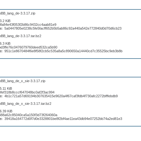
pBB_lang_de-3.3.17.zip
3.2 KiB
8fa84e43f053f2b86c9432cc4aab81e9
e:
5a0447805e0238c5fe5facff652b5b5ab86c92a440a542e772840d0d70d6cb23
pBB_lang_de-3.3.17.tar.bz2
6.3 KiB
bd3ffe76c0476079760deed532ca5b90
e:
951c1e8670484f6e8f58f2cb5c535a8a5c890650a14440cd7c35525bc9eb3b8b
pBB_lang_de_x_sie-3.3.17.zip
5.11 KiB
4fef318b8cccf647048bc0af2f3ac994
e:
4b1c721a57d69194b307635415e9620a4f67caf3fdb4f730afc2272bfffebdb9
pBB_lang_de_x_sie-3.3.17.tar.bz2
6.39 KiB
488a62c85040ca5a150f3d73f264060a
e:
39418a164772d0f7d0e3328801be8f2bf4ae11ea43db94e07252bb74a2ed81e3