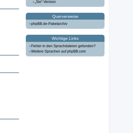
„Sie“-Version
Querverweise
phpBB.de-Paketarchiv
Wichtige Links
Fehler in den Sprachdateien gefunden?
Weitere Sprachen auf phpBB.com