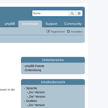
Suche
Erweiterte Such
phpBB
Downloads
Support
Community
Registrieren
Anmelden
Unterbereiche
phpBB-Pakete
Entwicklung
Inhaltsübersicht
Sprache
üssen in die
„Du“-Version
„Sie“-Version
Grafiken
„Du“-Version