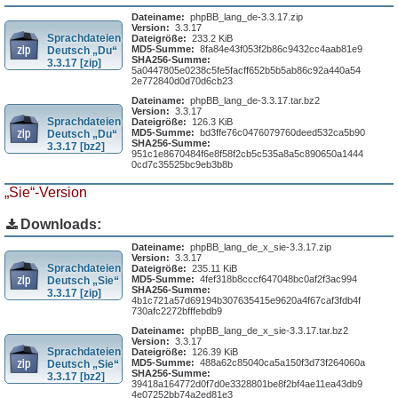
Dateiname:
phpBB_lang_de-3.3.17.zip
Version:
3.3.17
Sprachdateien
Dateigröße:
233.2 KiB
MD5-Summe:
8fa84e43f053f2b86c9432cc4aab81e9
Deutsch „Du“
SHA256-Summe:
3.3.17 [zip]
5a0447805e0238c5fe5facff652b5b5ab86c92a440a54
2e772840d0d70d6cb23
Dateiname:
phpBB_lang_de-3.3.17.tar.bz2
Version:
3.3.17
Sprachdateien
Dateigröße:
126.3 KiB
MD5-Summe:
bd3ffe76c0476079760deed532ca5b90
Deutsch „Du“
SHA256-Summe:
3.3.17 [bz2]
951c1e8670484f6e8f58f2cb5c535a8a5c890650a1444
0cd7c35525bc9eb3b8b
„Sie“-Version
Downloads:
Dateiname:
phpBB_lang_de_x_sie-3.3.17.zip
Version:
3.3.17
Sprachdateien
Dateigröße:
235.11 KiB
MD5-Summe:
4fef318b8cccf647048bc0af2f3ac994
Deutsch „Sie“
SHA256-Summe:
3.3.17 [zip]
4b1c721a57d69194b307635415e9620a4f67caf3fdb4f
730afc2272bfffebdb9
Dateiname:
phpBB_lang_de_x_sie-3.3.17.tar.bz2
Version:
3.3.17
Sprachdateien
Dateigröße:
126.39 KiB
MD5-Summe:
488a62c85040ca5a150f3d73f264060a
Deutsch „Sie“
SHA256-Summe:
3.3.17 [bz2]
39418a164772d0f7d0e3328801be8f2bf4ae11ea43db9
4e07252bb74a2ed81e3