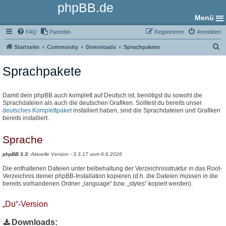
phpBB.de
Menü
FAQ
Pastebin
Registrieren
Anmelden
S
Startseite
Community
Downloads
Sprachpakete
u
Sprachpakete
c
h
e
Damit dein phpBB auch komplett auf Deutsch ist, benötigst du sowohl die
Sprachdateien als auch die deutschen Grafiken. Solltest du bereits unser
deutsches Komplettpaket
installiert haben, sind die Sprachdateien und Grafiken
bereits installiert.
Sprache
phpBB 3.3:
Aktuelle Version - 3.3.17 vom 6.6.2026
Die enthaltenen Dateien unter beibehaltung der Verzeichnisstruktur in das Root-
Verzeichnis deiner phpBB-Installation kopieren (d.h. die Dateien müssen in die
bereits vorhandenen Ordner „language“ bzw. „styles“ kopiert werden).
„Du“-Version
Downloads: