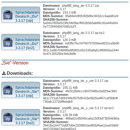
Dateiname:
phpBB_lang_de-3.3.17.zip
Version:
3.3.17
Sprachdateien
Dateigröße:
233.2 KiB
MD5-Summe:
8fa84e43f053f2b86c9432cc4aab81e9
Deutsch „Du“
SHA256-Summe:
3.3.17 [zip]
5a0447805e0238c5fe5facff652b5b5ab86c92a440a54
2e772840d0d70d6cb23
Dateiname:
phpBB_lang_de-3.3.17.tar.bz2
Version:
3.3.17
Sprachdateien
Dateigröße:
126.3 KiB
MD5-Summe:
bd3ffe76c0476079760deed532ca5b90
Deutsch „Du“
SHA256-Summe:
3.3.17 [bz2]
951c1e8670484f6e8f58f2cb5c535a8a5c890650a1444
0cd7c35525bc9eb3b8b
„Sie“-Version
Downloads:
Dateiname:
phpBB_lang_de_x_sie-3.3.17.zip
Version:
3.3.17
Sprachdateien
Dateigröße:
235.11 KiB
MD5-Summe:
4fef318b8cccf647048bc0af2f3ac994
Deutsch „Sie“
SHA256-Summe:
3.3.17 [zip]
4b1c721a57d69194b307635415e9620a4f67caf3fdb4f
730afc2272bfffebdb9
Dateiname:
phpBB_lang_de_x_sie-3.3.17.tar.bz2
Version:
3.3.17
Sprachdateien
Dateigröße:
126.39 KiB
MD5-Summe:
488a62c85040ca5a150f3d73f264060a
Deutsch „Sie“
SHA256-Summe:
3.3.17 [bz2]
39418a164772d0f7d0e3328801be8f2bf4ae11ea43db9
4e07252bb74a2ed81e3