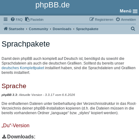
phpBB.de
Menü
FAQ
Pastebin
Registrieren
Anmelden
S
Startseite
Community
Downloads
Sprachpakete
u
Sprachpakete
c
h
e
Damit dein phpBB auch komplett auf Deutsch ist, benötigst du sowohl die
Sprachdateien als auch die deutschen Grafiken. Solltest du bereits unser
deutsches Komplettpaket
installiert haben, sind die Sprachdateien und Grafiken
bereits installiert.
Sprache
phpBB 3.3:
Aktuelle Version - 3.3.17 vom 6.6.2026
Die enthaltenen Dateien unter beibehaltung der Verzeichnisstruktur in das Root-
Verzeichnis deiner phpBB-Installation kopieren (d.h. die Dateien müssen in die
bereits vorhandenen Ordner „language“ bzw. „styles“ kopiert werden).
„Du“-Version
Downloads: