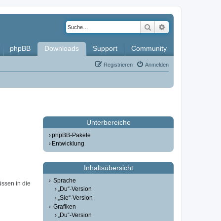
Suche
Erweiterte Such
phpBB
Downloads
Support
Community
Registrieren
Anmelden
Unterbereiche
phpBB-Pakete
Entwicklung
Inhaltsübersicht
Sprache
üssen in die
„Du“-Version
„Sie“-Version
Grafiken
„Du“-Version