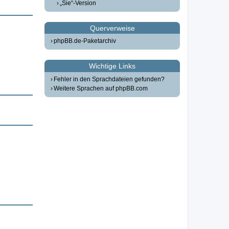
„Sie“-Version
Querverweise
phpBB.de-Paketarchiv
Wichtige Links
Fehler in den Sprachdateien gefunden?
Weitere Sprachen auf phpBB.com