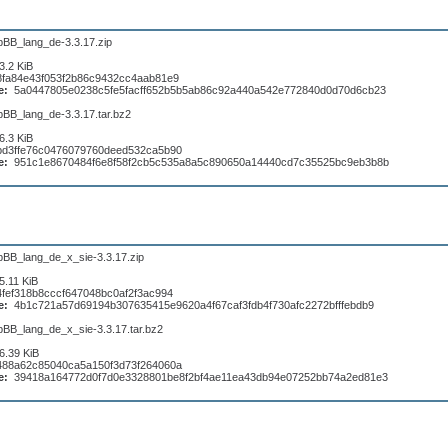
pBB_lang_de-3.3.17.zip
3.2 KiB
8fa84e43f053f2b86c9432cc4aab81e9
e:
5a0447805e0238c5fe5facff652b5b5ab86c92a440a542e772840d0d70d6cb23
pBB_lang_de-3.3.17.tar.bz2
6.3 KiB
bd3ffe76c0476079760deed532ca5b90
e:
951c1e8670484f6e8f58f2cb5c535a8a5c890650a14440cd7c35525bc9eb3b8b
pBB_lang_de_x_sie-3.3.17.zip
5.11 KiB
4fef318b8cccf647048bc0af2f3ac994
e:
4b1c721a57d69194b307635415e9620a4f67caf3fdb4f730afc2272bfffebdb9
pBB_lang_de_x_sie-3.3.17.tar.bz2
6.39 KiB
488a62c85040ca5a150f3d73f264060a
e:
39418a164772d0f7d0e3328801be8f2bf4ae11ea43db94e07252bb74a2ed81e3