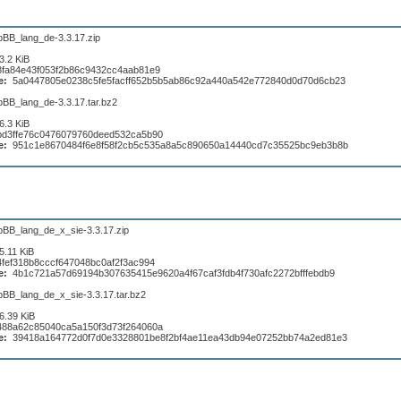
pBB_lang_de-3.3.17.zip
3.2 KiB
8fa84e43f053f2b86c9432cc4aab81e9
e:
5a0447805e0238c5fe5facff652b5b5ab86c92a440a542e772840d0d70d6cb23
pBB_lang_de-3.3.17.tar.bz2
6.3 KiB
bd3ffe76c0476079760deed532ca5b90
e:
951c1e8670484f6e8f58f2cb5c535a8a5c890650a14440cd7c35525bc9eb3b8b
pBB_lang_de_x_sie-3.3.17.zip
5.11 KiB
4fef318b8cccf647048bc0af2f3ac994
e:
4b1c721a57d69194b307635415e9620a4f67caf3fdb4f730afc2272bfffebdb9
pBB_lang_de_x_sie-3.3.17.tar.bz2
6.39 KiB
488a62c85040ca5a150f3d73f264060a
e:
39418a164772d0f7d0e3328801be8f2bf4ae11ea43db94e07252bb74a2ed81e3