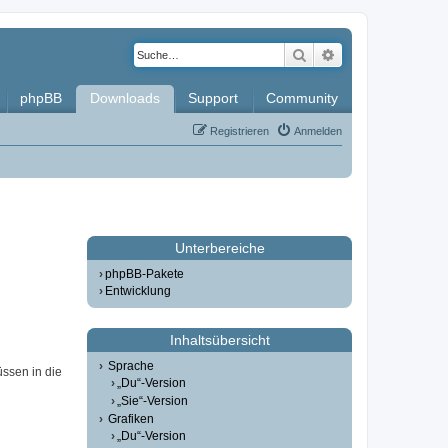
Suche
Erweiterte Such
phpBB
Downloads
Support
Community
Registrieren
Anmelden
Unterbereiche
phpBB-Pakete
Entwicklung
Inhaltsübersicht
Sprache
üssen in die
„Du“-Version
„Sie“-Version
Grafiken
„Du“-Version