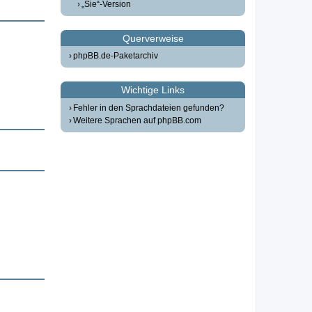
„Sie“-Version
Querverweise
phpBB.de-Paketarchiv
Wichtige Links
Fehler in den Sprachdateien gefunden?
Weitere Sprachen auf phpBB.com