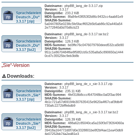
Dateiname:
phpBB_lang_de-3.3.17.zip
Version:
3.3.17
Sprachdateien
Dateigröße:
233.2 KiB
MD5-Summe:
8fa84e43f053f2b86c9432cc4aab81e9
Deutsch „Du“
SHA256-Summe:
3.3.17 [zip]
5a0447805e0238c5fe5facff652b5b5ab86c92a440a54
2e772840d0d70d6cb23
Dateiname:
phpBB_lang_de-3.3.17.tar.bz2
Version:
3.3.17
Sprachdateien
Dateigröße:
126.3 KiB
MD5-Summe:
bd3ffe76c0476079760deed532ca5b90
Deutsch „Du“
SHA256-Summe:
3.3.17 [bz2]
951c1e8670484f6e8f58f2cb5c535a8a5c890650a1444
0cd7c35525bc9eb3b8b
„Sie“-Version
Downloads:
Dateiname:
phpBB_lang_de_x_sie-3.3.17.zip
Version:
3.3.17
Sprachdateien
Dateigröße:
235.11 KiB
MD5-Summe:
4fef318b8cccf647048bc0af2f3ac994
Deutsch „Sie“
SHA256-Summe:
3.3.17 [zip]
4b1c721a57d69194b307635415e9620a4f67caf3fdb4f
730afc2272bfffebdb9
Dateiname:
phpBB_lang_de_x_sie-3.3.17.tar.bz2
Version:
3.3.17
Sprachdateien
Dateigröße:
126.39 KiB
MD5-Summe:
488a62c85040ca5a150f3d73f264060a
Deutsch „Sie“
SHA256-Summe:
3.3.17 [bz2]
39418a164772d0f7d0e3328801be8f2bf4ae11ea43db9
4e07252bb74a2ed81e3