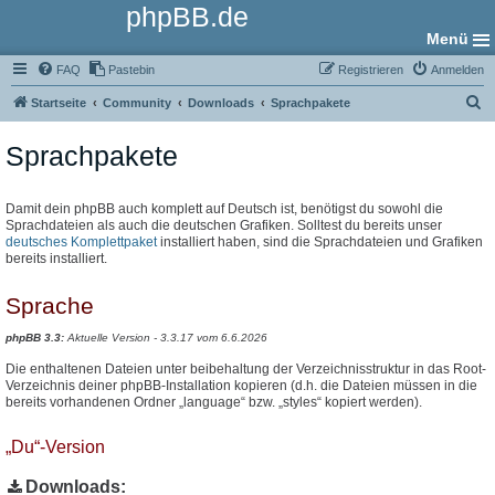
phpBB.de
Menü
FAQ
Pastebin
Registrieren
Anmelden
S
Startseite
Community
Downloads
Sprachpakete
u
Sprachpakete
c
h
e
Damit dein phpBB auch komplett auf Deutsch ist, benötigst du sowohl die
Sprachdateien als auch die deutschen Grafiken. Solltest du bereits unser
deutsches Komplettpaket
installiert haben, sind die Sprachdateien und Grafiken
bereits installiert.
Sprache
phpBB 3.3:
Aktuelle Version - 3.3.17 vom 6.6.2026
Die enthaltenen Dateien unter beibehaltung der Verzeichnisstruktur in das Root-
Verzeichnis deiner phpBB-Installation kopieren (d.h. die Dateien müssen in die
bereits vorhandenen Ordner „language“ bzw. „styles“ kopiert werden).
„Du“-Version
Downloads: