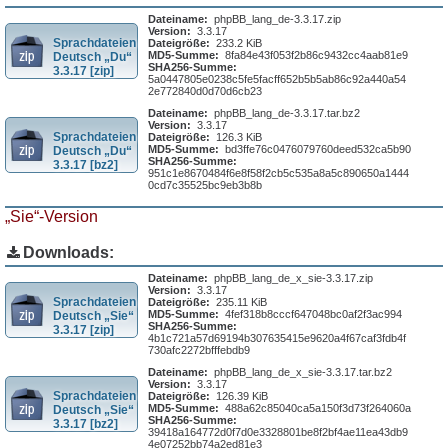
Dateiname:
phpBB_lang_de-3.3.17.zip
Version:
3.3.17
Sprachdateien
Dateigröße:
233.2 KiB
MD5-Summe:
8fa84e43f053f2b86c9432cc4aab81e9
Deutsch „Du“
SHA256-Summe:
3.3.17 [zip]
5a0447805e0238c5fe5facff652b5b5ab86c92a440a54
2e772840d0d70d6cb23
Dateiname:
phpBB_lang_de-3.3.17.tar.bz2
Version:
3.3.17
Sprachdateien
Dateigröße:
126.3 KiB
MD5-Summe:
bd3ffe76c0476079760deed532ca5b90
Deutsch „Du“
SHA256-Summe:
3.3.17 [bz2]
951c1e8670484f6e8f58f2cb5c535a8a5c890650a1444
0cd7c35525bc9eb3b8b
„Sie“-Version
Downloads:
Dateiname:
phpBB_lang_de_x_sie-3.3.17.zip
Version:
3.3.17
Sprachdateien
Dateigröße:
235.11 KiB
MD5-Summe:
4fef318b8cccf647048bc0af2f3ac994
Deutsch „Sie“
SHA256-Summe:
3.3.17 [zip]
4b1c721a57d69194b307635415e9620a4f67caf3fdb4f
730afc2272bfffebdb9
Dateiname:
phpBB_lang_de_x_sie-3.3.17.tar.bz2
Version:
3.3.17
Sprachdateien
Dateigröße:
126.39 KiB
MD5-Summe:
488a62c85040ca5a150f3d73f264060a
Deutsch „Sie“
SHA256-Summe:
3.3.17 [bz2]
39418a164772d0f7d0e3328801be8f2bf4ae11ea43db9
4e07252bb74a2ed81e3