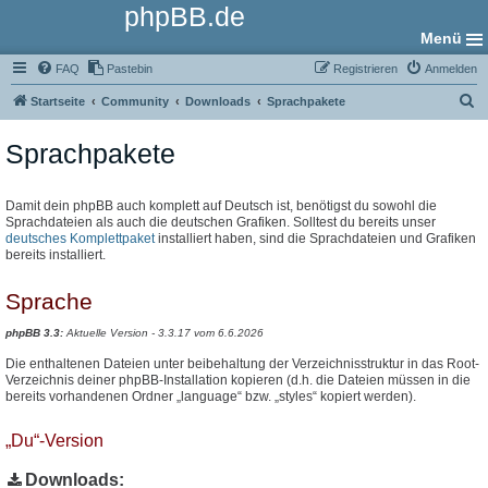
phpBB.de
Menü
FAQ
Pastebin
Registrieren
Anmelden
S
Startseite
Community
Downloads
Sprachpakete
u
Sprachpakete
c
h
e
Damit dein phpBB auch komplett auf Deutsch ist, benötigst du sowohl die
Sprachdateien als auch die deutschen Grafiken. Solltest du bereits unser
deutsches Komplettpaket
installiert haben, sind die Sprachdateien und Grafiken
bereits installiert.
Sprache
phpBB 3.3:
Aktuelle Version - 3.3.17 vom 6.6.2026
Die enthaltenen Dateien unter beibehaltung der Verzeichnisstruktur in das Root-
Verzeichnis deiner phpBB-Installation kopieren (d.h. die Dateien müssen in die
bereits vorhandenen Ordner „language“ bzw. „styles“ kopiert werden).
„Du“-Version
Downloads: