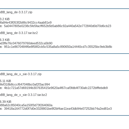
pBB_lang_de-3.3.17.zip
3.2 KiB
8fa84e43f053f2b86c9432cc4aab81e9
e:
5a0447805e0238c5fe5facff652b5b5ab86c92a440a542e772840d0d70d6cb23
pBB_lang_de-3.3.17.tar.bz2
6.3 KiB
bd3ffe76c0476079760deed532ca5b90
e:
951c1e8670484f6e8f58f2cb5c535a8a5c890650a14440cd7c35525bc9eb3b8b
pBB_lang_de_x_sie-3.3.17.zip
5.11 KiB
4fef318b8cccf647048bc0af2f3ac994
e:
4b1c721a57d69194b307635415e9620a4f67caf3fdb4f730afc2272bfffebdb9
pBB_lang_de_x_sie-3.3.17.tar.bz2
6.39 KiB
488a62c85040ca5a150f3d73f264060a
e:
39418a164772d0f7d0e3328801be8f2bf4ae11ea43db94e07252bb74a2ed81e3