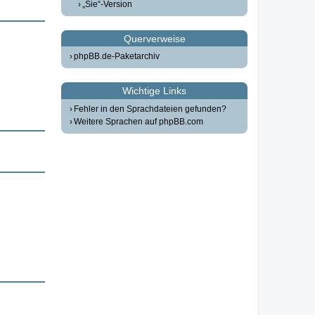
„Sie“-Version
Querverweise
phpBB.de-Paketarchiv
Wichtige Links
Fehler in den Sprachdateien gefunden?
Weitere Sprachen auf phpBB.com