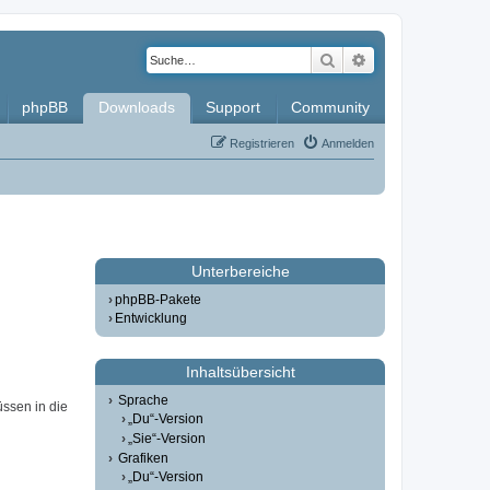
Suche
Erweiterte Such
phpBB
Downloads
Support
Community
Registrieren
Anmelden
Unterbereiche
phpBB-Pakete
Entwicklung
Inhaltsübersicht
Sprache
üssen in die
„Du“-Version
„Sie“-Version
Grafiken
„Du“-Version