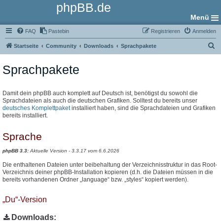
phpBB.de
Menü
FAQ
Pastebin
Registrieren
Anmelden
S
Startseite
Community
Downloads
Sprachpakete
u
Sprachpakete
c
h
e
Damit dein phpBB auch komplett auf Deutsch ist, benötigst du sowohl die
Sprachdateien als auch die deutschen Grafiken. Solltest du bereits unser
deutsches Komplettpaket
installiert haben, sind die Sprachdateien und Grafiken
bereits installiert.
Sprache
phpBB 3.3:
Aktuelle Version - 3.3.17 vom 6.6.2026
Die enthaltenen Dateien unter beibehaltung der Verzeichnisstruktur in das Root-
Verzeichnis deiner phpBB-Installation kopieren (d.h. die Dateien müssen in die
bereits vorhandenen Ordner „language“ bzw. „styles“ kopiert werden).
„Du“-Version
Downloads: