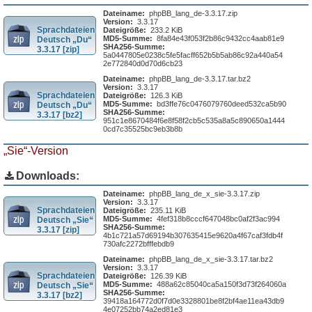
Dateiname:
phpBB_lang_de-3.3.17.zip
Version:
3.3.17
Sprachdateien
Dateigröße:
233.2 KiB
MD5-Summe:
8fa84e43f053f2b86c9432cc4aab81e9
Deutsch „Du“
SHA256-Summe:
3.3.17 [zip]
5a0447805e0238c5fe5facff652b5b5ab86c92a440a54
2e772840d0d70d6cb23
Dateiname:
phpBB_lang_de-3.3.17.tar.bz2
Version:
3.3.17
Sprachdateien
Dateigröße:
126.3 KiB
MD5-Summe:
bd3ffe76c0476079760deed532ca5b90
Deutsch „Du“
SHA256-Summe:
3.3.17 [bz2]
951c1e8670484f6e8f58f2cb5c535a8a5c890650a1444
0cd7c35525bc9eb3b8b
„Sie“-Version
Downloads:
Dateiname:
phpBB_lang_de_x_sie-3.3.17.zip
Version:
3.3.17
Sprachdateien
Dateigröße:
235.11 KiB
MD5-Summe:
4fef318b8cccf647048bc0af2f3ac994
Deutsch „Sie“
SHA256-Summe:
3.3.17 [zip]
4b1c721a57d69194b307635415e9620a4f67caf3fdb4f
730afc2272bfffebdb9
Dateiname:
phpBB_lang_de_x_sie-3.3.17.tar.bz2
Version:
3.3.17
Sprachdateien
Dateigröße:
126.39 KiB
MD5-Summe:
488a62c85040ca5a150f3d73f264060a
Deutsch „Sie“
SHA256-Summe:
3.3.17 [bz2]
39418a164772d0f7d0e3328801be8f2bf4ae11ea43db9
4e07252bb74a2ed81e3